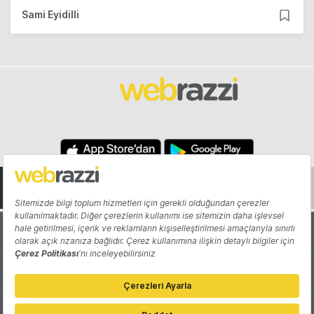
Sami Eyidilli
Hakkında
Yazarlar
Katkıda Bulun
Reklam
Girişiminizi Tanıtın
İletişim