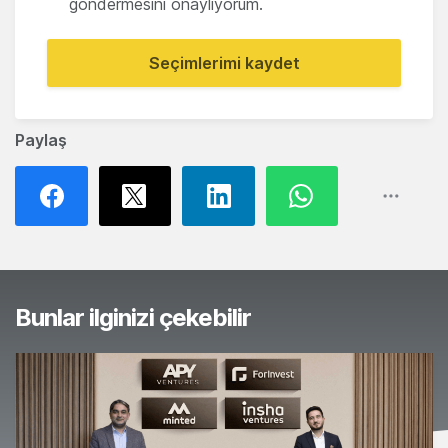
göndermesini onaylıyorum.
Seçimlerimi kaydet
Paylaş
Bunlar ilginizi çekebilir