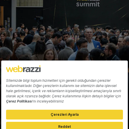
Fırat Demirel
Hakkında
Yazarlar
Katkıda Bulun
Reklam
Girişiminizi Tanıtın
İletişim