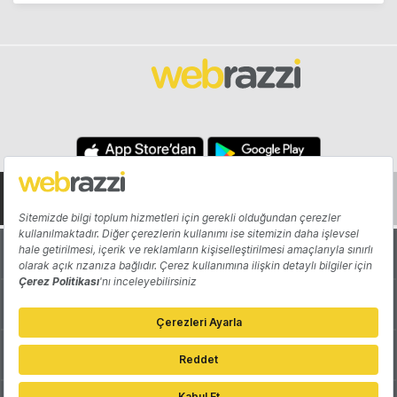
Hakkında
Yazarlar
Katkıda Bulun
Reklam
Girişiminizi Tanıtın
İletişim