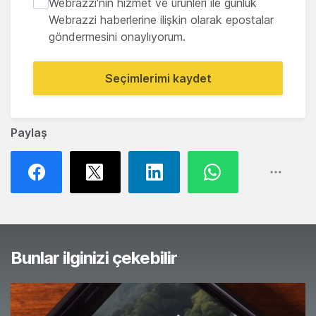
Webrazzi'nin hizmet ve ürünleri ile günlük
Webrazzi haberlerine ilişkin olarak epostalar
göndermesini onaylıyorum.
Seçimlerimi kaydet
Paylaş
Bunlar ilginizi çekebilir