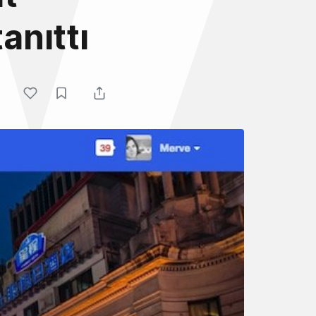
anıttı