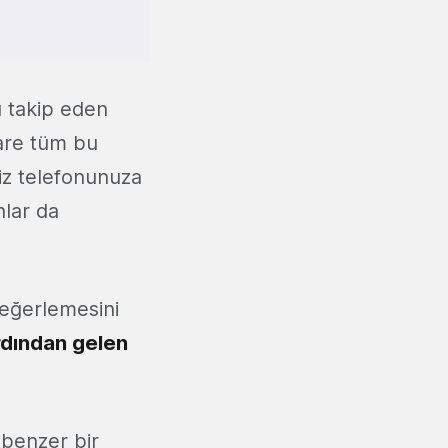
yı takip eden
uare tüm bu
eniz telefonunuza
nlar da
değerlemesini
rdından gelen
 benzer bir