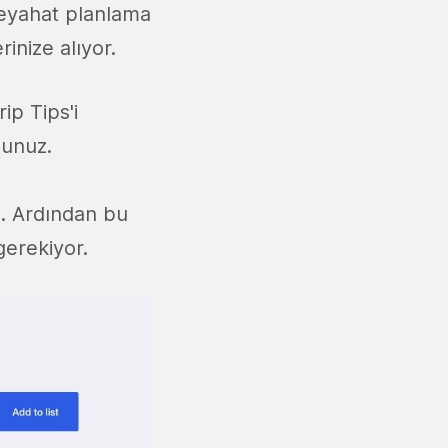
seyahat planlama
rinize alıyor.
ip Tips'i
sunuz.
z. Ardından bu
gerekiyor.