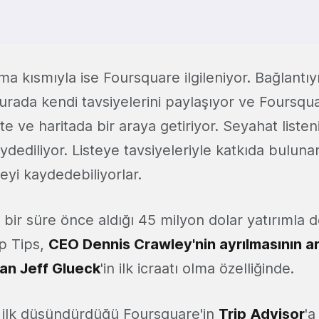
urma kısmıyla ise Foursquare ilgileniyor. Bağlantı
burada kendi tavsiyelerini paylaşıyor ve Foursq
iste ve haritada bir araya getiriyor. Seyahat list
ediliyor. Listeye tavsiyeleriyle katkıda buluna
teyi kaydedebiliyorlar.
 bir süre önce aldığı 45 milyon dolar yatırımla 
p Tips,
CEO Dennis Crawley'nin ayrılmasının a
ran Jeff Glueck
'in ilk icraatı olma özelliğinde.
ze ilk düşündürdüğü Foursquare'in
Trip Advisor
'a