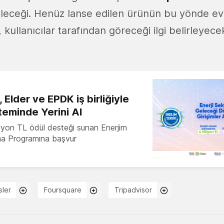
bileceği. Henüz lanse edilen ürünün bu yönde evr
 kullanıcılar tarafından göreceği ilgi belirleyece
 Elder ve EPDK iş birliğiyle
teminde Yerini Al
milyon TL ödül desteği sunan Enerjim
ma Programına başvur
sler
Foursquare
Tripadvisor