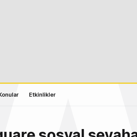
Konular
Etkinlikler
uare sosyal seyaha