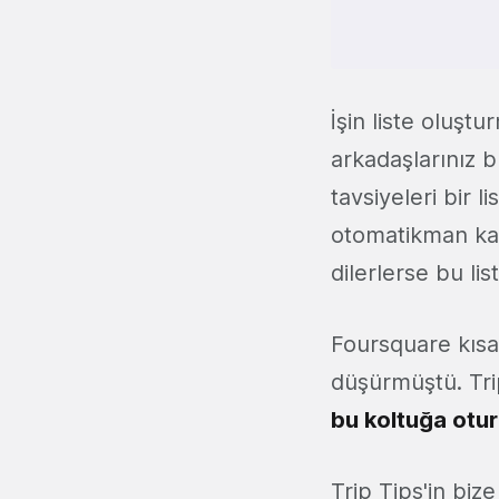
İşin liste oluşt
arkadaşlarınız 
tavsiyeleri bir l
otomatikman kayd
dilerlerse bu lis
Foursquare kısa
düşürmüştü. Tri
bu koltuğa otu
Trip Tips'in bi