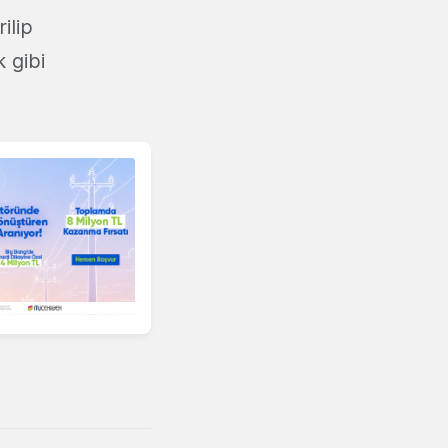
ilip
k gibi