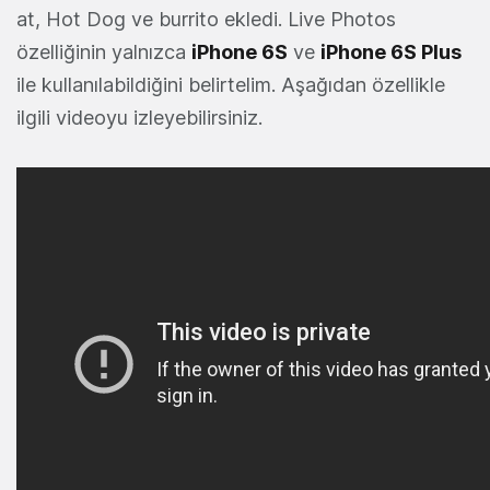
at, Hot Dog ve burrito ekledi. Live Photos
özelliğinin yalnızca
iPhone 6S
ve
iPhone 6S Plus
ile kullanılabildiğini belirtelim. Aşağıdan özellikle
ilgili videoyu izleyebilirsiniz.