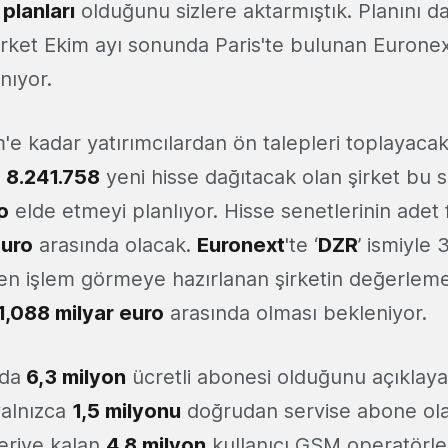
planları
olduğunu sizlere aktarmıştık. Planını d
rket Ekim ayı sonunda Paris'te bulunan Euronex
nıyor.
m'e kadar yatırımcılardan ön talepleri toplayaca
a
8.241.758
yeni hisse dağıtacak olan şirket bu 
o
elde etmeyi planlıyor. Hisse senetlerinin adet f
euro
arasında olacak.
Euronext
'te ‘
DZR
’ ismiyle
aren işlem görmeye hazırlanan şirketin değerlem
1,088 milyar euro
arasında olması bekleniyor.
rda
6,3 milyon
ücretli abonesi olduğunu açıklay
 yalnızca
1,5 milyonu
doğrudan servise abone ol
Geriye kalan
4,8 milyon
kullanıcı GSM operatörler