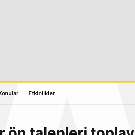
Konular
Etkinlikler
 ön talepleri topla