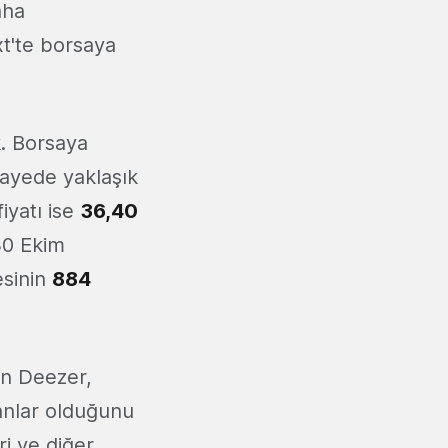
aha
t'te borsaya
k. Borsaya
sayede yaklaşık
iyatı ise
36,40
 30 Ekim
esinin
884
an Deezer,
anlar olduğunu
i ve diğer