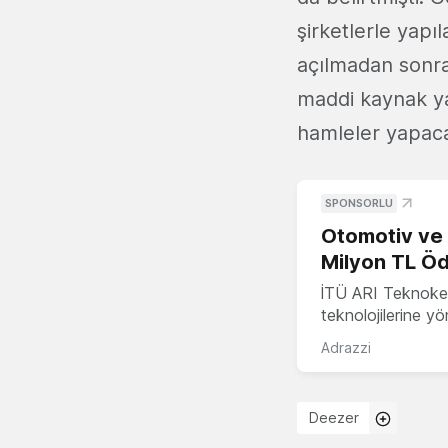
şirketlerle yapıl
açılmadan sonra
maddi kaynak ya
hamleler yapaca
SPONSORLU
Otomotiv ve M
Milyon TL Öd
İTÜ ARI Teknokent
teknolojilerine y
Adrazzi
Deezer