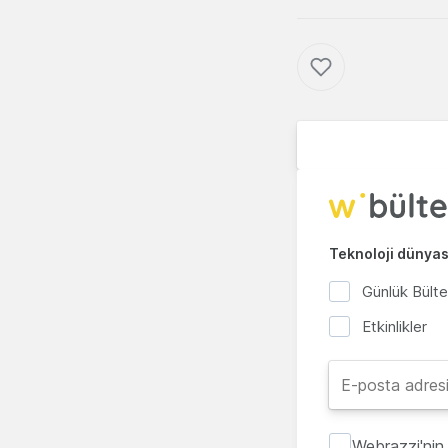
Teknoloji dünyası
Günlük Bült
Etkinlikler
Webrazzi'nin 