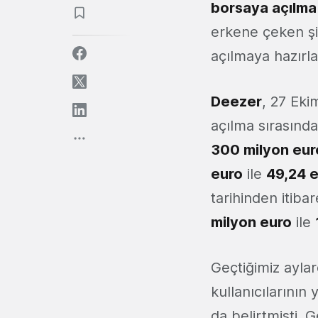
borsaya açılma 
erkene çeken şi
açılmaya hazırla
Deezer
, 27 Eki
açılma sırasınd
300 milyon eur
euro
ile
49,24 
tarihinden itib
milyon euro
ile
Geçtiğimiz ayla
kullanıcılarının
da belirtmişti. 