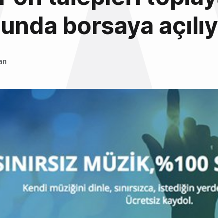
unda borsaya açılı
an