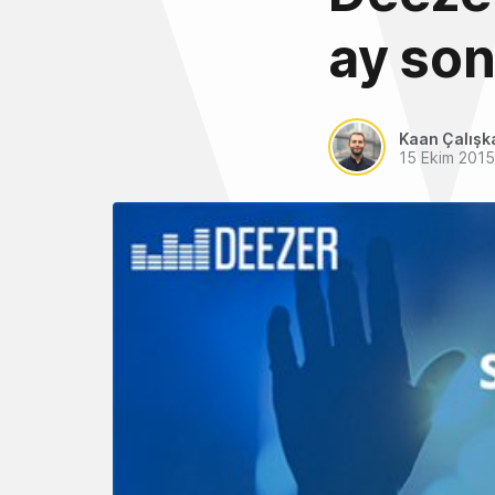
ay son
Kaan Çalışk
15 Ekim 2015