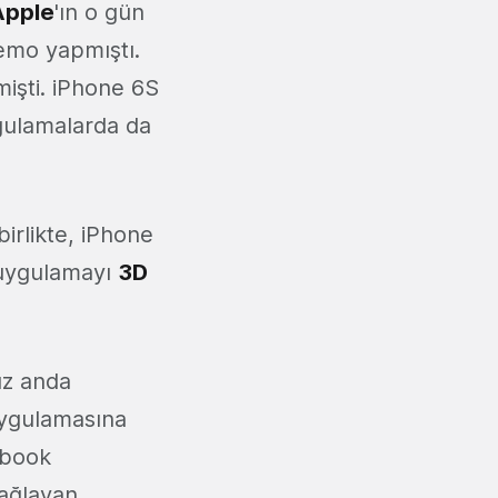
Apple
'ın o gün
 demo yapmıştı.
işti. iPhone 6S
ygulamalarda da
rlikte, iPhone
 uygulamayı
3D
uz anda
uygulamasına
ebook
sağlayan