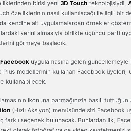
lliklerinden birisi yeni
3D Touch
teknolojisiydi,
ch özelliklerinin nasıl kullanılacağı ile ilgili bir
 kendine ait uygulamalardan örnekler gösterm
flardaki yerini almasıyla birlikte üçüncü parti u
lerini görmeye başladık.
e
Facebook
uygulamasına gelen güncellemeyle bi
 Plus modellerinin kullanan Facebook üyeleri,
e kullanabilecek.
amasının ikonuna parmağınızla basılı tuttuğun
tion
(Hızlı Aksiyon) menüsünde sizi Facebook 
ç farklı seçenek bulunacak. Bunlardan ilk, Fac
rekt olarak fotoğraf ya da video kaydetmenizi 