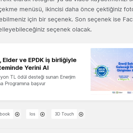
çekme menüsü, ikincisi daha önce çektiğiniz fot
yebilmeniz için bir seçenek. Son seçenek ise Fa
lleyebileceğiniz seçenek olacak.
 Elder ve EPDK iş birliğiyle
teminde Yerini Al
milyon TL ödül desteği sunan Enerjim
ma Programına başvur
book
Ios
3D Touch