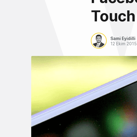
Touch 
Sami Eyidilli
12 Ekim 2015