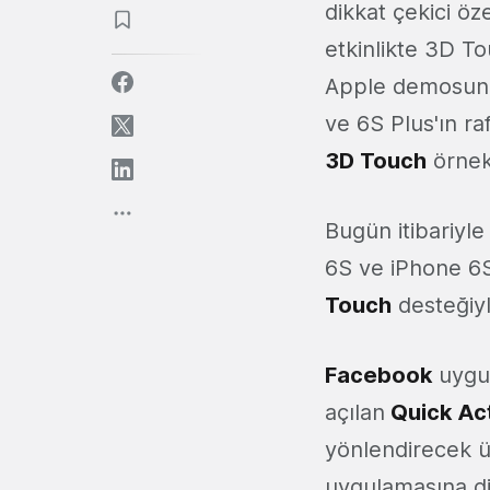
dikkat çekici öze
etkinlikte 3D Tou
Apple demosunda
ve 6S Plus'ın ra
3D Touch
örnek
Bugün itibariyl
6S ve iPhone 6S
Touch
desteğiyl
Facebook
uygul
açılan
Quick Ac
yönlendirecek ü
uygulamasına di