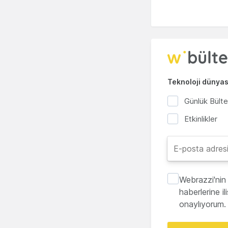
Teknoloji dünyası
Günlük Bült
Etkinlikler
Webrazzi'nin 
haberlerine i
onaylıyorum.