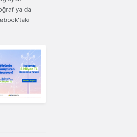
oğraf ya da
cebook'taki