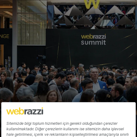
Tatilbudur.com'un çatı şirketi Mika Tur
57,5 milyon liraya el değiştiriyor
Fırat Demirel
Hakkında
Yazarlar