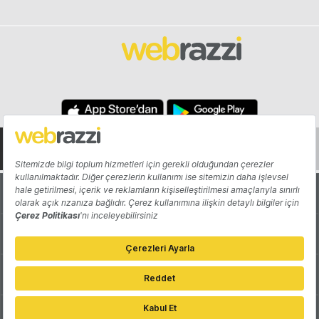
Hakkında
Yazarlar
Katkıda Bulun
Reklam
Girişiminizi Tanıtın
İletişim
Çerez Tercihleri
Gizlilik Politikası