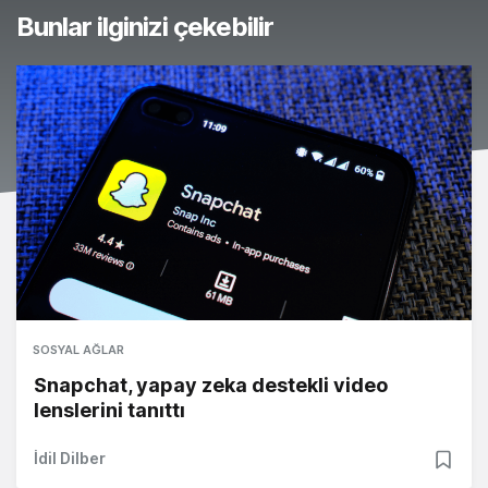
Bunlar ilginizi çekebilir
SOSYAL AĞLAR
Snapchat, yapay zeka destekli video
lenslerini tanıttı
İdil Dilber