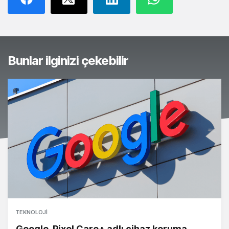
Bunlar ilginizi çekebilir
TEKNOLOJI
Google, Pixel Care+ adlı cihaz koruma