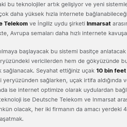
i bu teknolojiler artık gelişiyor ve yeni sistem
 çok daha yüksek hızla internete bağlanabileceği
e Telekom
ve İngiliz uydu şirketi
Inmarsat
arası
kte, Avrupa semaları daha hızlı internete kavuş
ılmaya başlayacak bu sistemi basitçe anlatacak 
eryüzündeki vericilerden hem de gökyüzünde b
ak sağlanacak. Seyahat ettiğiniz uçak
10 bin feet
i yeryüzünden sağlarken, uçak irtifa aldığında 
nda ise internet optimize olarak uydulardan bağ
teknoloji ise Deutsche Telekom ve Inmarsat ara
ün olacak, her iki firmanın da amacı yerdeki 4
aşatmak.