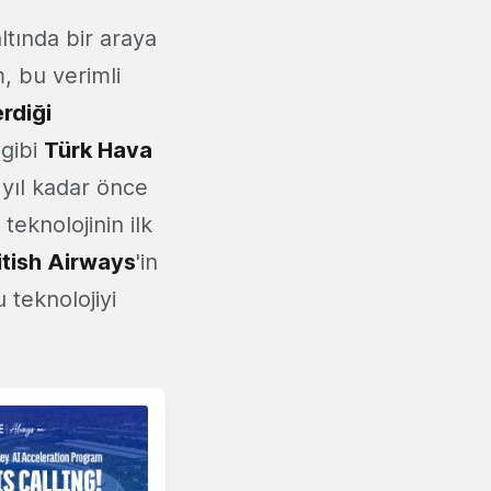
ltında bir araya
, bu verimli
rdiği
 gibi
Türk Hava
2 yıl kadar önce
eknolojinin ilk
itish Airways
'in
teknolojiyi