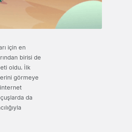
rı için en
rından birisi de
ti oldu. İlk
lerini görmeye
 internet
 uçuşlarda da
cılığıyla