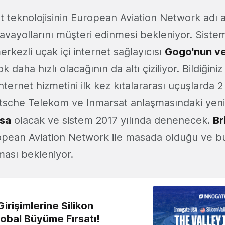
et teknolojisinin European Aviation Network adı a
havayollarını müşteri edinmesi bekleniyor. Sistem
rkezli uçak içi internet sağlayıcısı
Gogo'nun ve
k daha hızlı olacağının da altı çiziliyor. Bildiğiniz
nternet hizmetini ilk kez kıtalararası uçuşlarda 
tsche Telekom ve Inmarsat anlaşmasındaki yeni t
nsa
olacak ve sistem 2017 yılında denenecek.
Br
pean Aviation Network ile masada olduğu ve bu 
ması bekleniyor.
irişimlerine Silikon
lobal Büyüme Fırsatı!