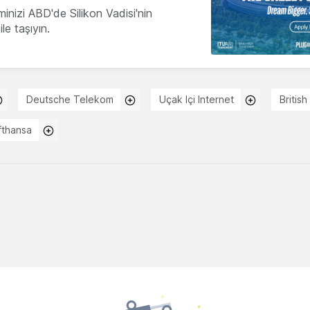
minizi ABD'de Silikon Vadisi'nin
le taşıyın.
Deutsche Telekom
Uçak Içi Internet
Britis
fthansa