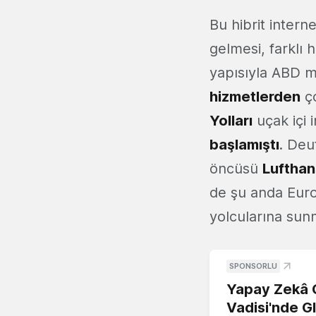
Bu hibrit intern
gelmesi, farklı 
yapısıyla ABD me
hizmetlerden
ço
Yolları
uçak içi i
başlamıştı
. Deu
öncüsü
Luftha
de şu anda Euro
yolcularına sun
SPONSORLU
Yapay Zekâ G
Vadisi'nde G