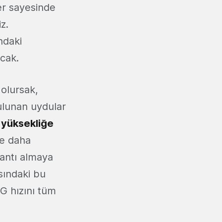
ler sayesinde
z.
ndaki
acak.
olursak,
ulunan uydular
 yüksekliğe
ve daha
lantı almaya
sındaki bu
G hızını tüm