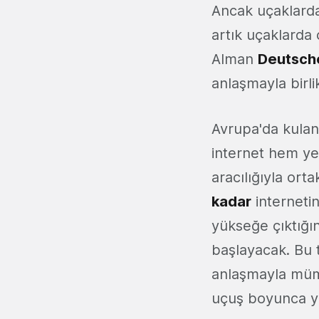
Ancak uçaklardak
artık uçaklarda
Alman
Deutsch
anlaşmayla birli
Avrupa'da kulan
internet hem y
aracılığıyla ort
kadar
internetin
yükseğe çıktığı
başlayacak. Bu 
anlaşmayla mümk
uçuş boyunca y