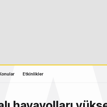
Konular
Etkinlikler
lı havayolları yükse