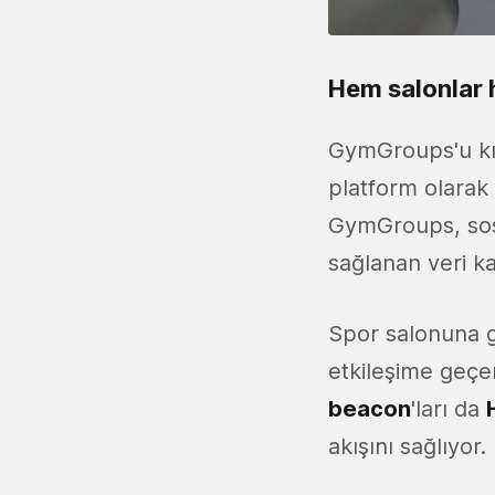
Hem salonlar 
GymGroups'u kısa
platform olarak
GymGroups, sosy
sağlanan veri ka
Spor salonuna gi
etkileşime geçe
beacon
'ları da
akışını sağlıyor.