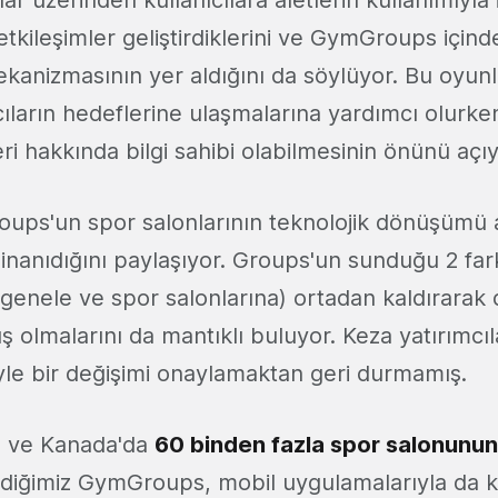
tkileşimler geliştirdiklerini ve GymGroups içind
kanizmasının yer aldığını da söylüyor. Bu oyun
cıların hedeflerine ulaşmalarına yardımcı olurke
eri hakkında bilgi sahibi olabilmesinin önünü açıy
ups'un spor salonlarının teknolojik dönüşümü a
inanıdığını paylaşıyor. Groups'un sunduğu 2 fark
(genele ve spor salonlarına) ortadan kaldırarak d
 olmalarını da mantıklı buluyor. Keza yatırımcı
yle bir değişimi onaylamaktan geri durmamış.
 ve Kanada'da
60 binden fazla spor salonunun
iğimiz GymGroups, mobil uygulamalarıyla da kul