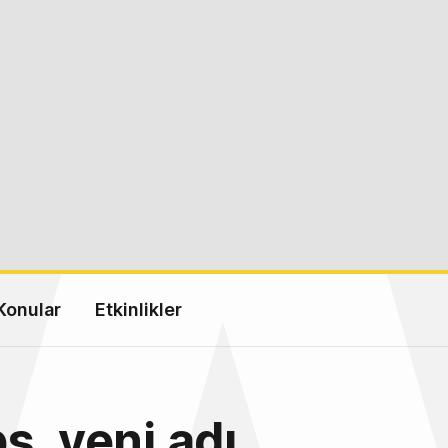
Konular
Etkinlikler
s, yeni adı