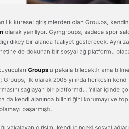
n ilk küresel girişimlerden olan Grou.ps, kendin
m
olarak yeniliyor. Gymgroups, sadece spor salo
dığı dikey bir alanda faaliyet gösterecek. Aynı 
rnetine de dokunan bir sosyal ağ platformu olac
kuyucuları
Groups
'u pekala bilecektir ama bilme
; Groups, ilk olarak 2005 yılında herkesin kendi 
rmasını sağlayan bir platformdu. Yıllar içinde ç
 da kendi alanında bilinirliğini korumayı ve t
plamayı başarmıştı.
lığı yakalayan girişim, kendi içindeki sosyal ağlar