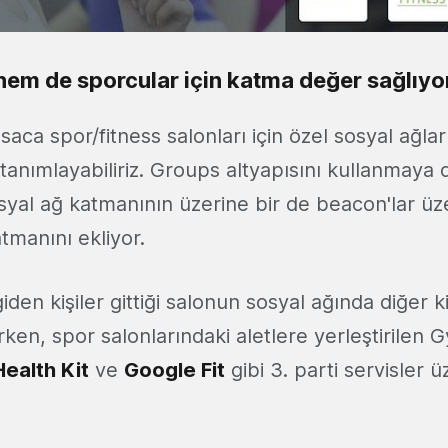
hem de sporcular için katma değer sağlıyo
ca spor/fitness salonları için özel sosyal ağlar
 tanımlayabiliriz. Groups altyapısını kullanmay
al ağ katmanının üzerine bir de beacon'lar üz
tmanını ekliyor.
den kişiler gittiği salonun sosyal ağında diğer ki
rken, spor salonlarındaki aletlere yerleştirile
Health Kit
ve
Google Fit
gibi 3. parti servisler 