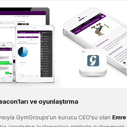
con'ları ve oyunlaştırma
yısıyla GymGroups'un kurucu CEO'su olan
Emre
r üzerinden kullanıcılara aletlerin kullanımıyla il