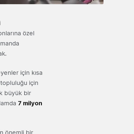
i
nlarına özel
zamanda
ak.
yenler için kısa
topluluğu için
ok büyük bir
oplamda
7 milyon
ın önemli bir