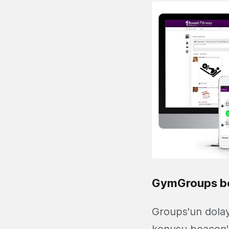
GymGroups bea
Groups'un dola
konusu beacon'la