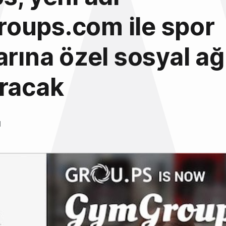
oups.com ile spor
arına özel sosyal ağ
uracak
l