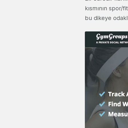
kısmının spor/f
bu dikeye odak