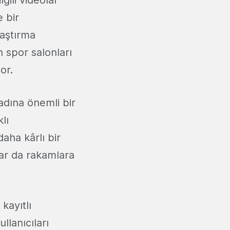
e bir
laştırma
n spor salonları
or.
dına önemli bir
lı
aha kârlı bir
lar da rakamlara
kayıtlı
lanıcıları