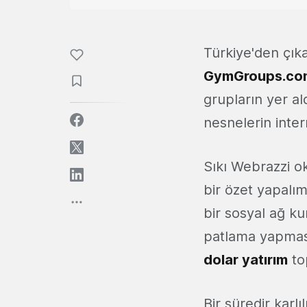
Türkiye'den çıka
GymGroups.co
grupların yer al
nesnelerin inte
Sıkı Webrazzi o
bir özet yapalım
bir sosyal ağ ku
patlama yapmasa
dolar yatırım
to
Bir süredir karlı