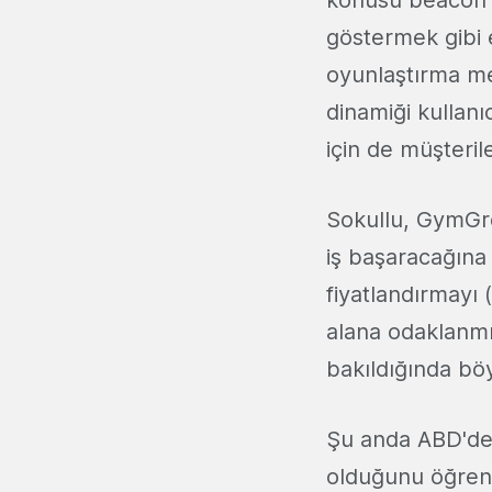
göstermek gibi e
oyunlaştırma me
dinamiği kullanı
için de müşteril
Sokullu, GymGro
iş başaracağına 
fiyatlandırmayı 
alana odaklanmış
bakıldığında bö
Şu anda ABD'de
olduğunu öğrend