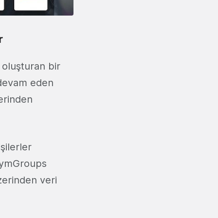
r
 oluşturan bir
a devam eden
erinden
şilerler
n GymGroups
üzerinden veri