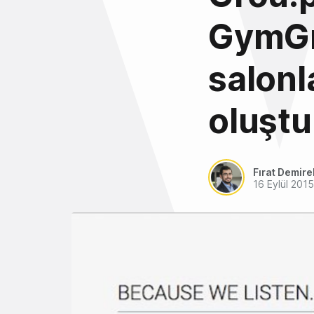
GymGr
salonl
oluşt
Fırat Demire
16 Eylül 2015