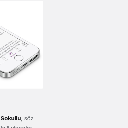
 Sokullu
, söz
gili videolar