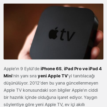
Apple'ın 9 Eylül'de
iPhone 6S
,
iPad Pro ve iPad 4
Mini
'nin yanı sıra
yeni Apple TV
'yi tanıtılacağı
düşünülüyor. 2012'den bu yana güncellenmeyen
Apple TV konusundaki son bilgiler Apple'ın ciddi
bir hazırlık içinde olduğuna işaret ediyor. Yaygın
söylentiye göre yeni Apple TV, ev içi akıllı