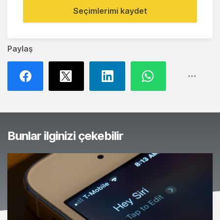
Seçimlerimi kaydet
Paylaş
Bunlar ilginizi çekebilir