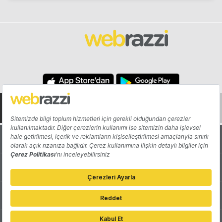
Hakkında
Yazarlar
Katkıda Bulun
Reklam
Girişiminizi Tanıtın
İletişim