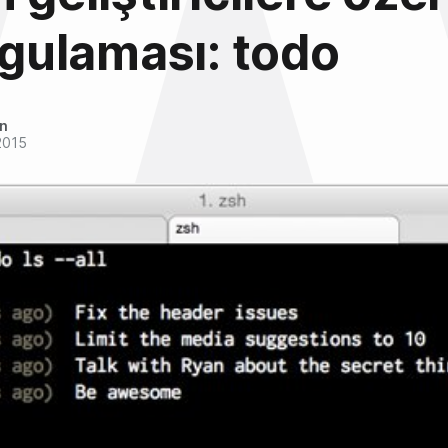
uygulaması: todo
an
2015