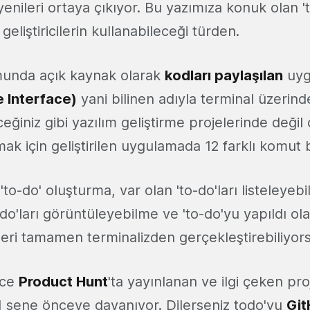
enileri ortaya çıkıyor. Bu yazımıza konuk olan 't
geliştiricilerin kullanabileceği türden.
unda açık kaynak olarak
kodları paylaşılan
uyg
 Interface)
yani bilinen adıyla terminal üzerinde
ğiniz gibi yazılım geliştirme projelerinde değil
mak için geliştirilen uygulamada 12 farklı komut
 'to-do' oluşturma, var olan 'to-do'ları listeleyebil
-do'ları görüntüleyebilme ve 'to-do'yu yapıldı ol
emleri tamamen terminalizden gerçekleştirebiliyor
nce
Product Hunt
'ta yayınlanan ve ilgi çeken pr
 1 sene önceye dayanıyor. Dilerseniz todo'yu
Git