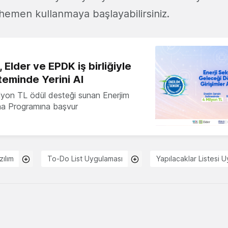
 hemen kullanmaya başlayabilirsiniz.
 Elder ve EPDK iş birliğiyle
teminde Yerini Al
milyon TL ödül desteği sunan Enerjim
ma Programına başvur
zılım
To-Do List Uygulaması
Yapılacaklar Listesi 