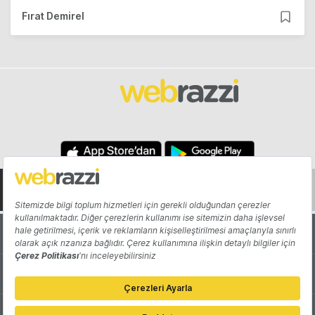
Fırat Demirel
Hakkında
Yazarlar
Katkıda Bulun
Reklam
Girişiminizi Tanıtın
İletişim