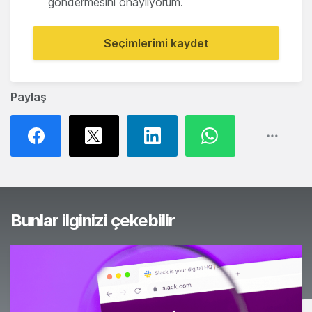
göndermesini onaylıyorum.
Seçimlerimi kaydet
Paylaş
Bunlar ilginizi çekebilir