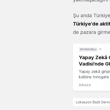
Şu anda Türkiy
Türkiye'de akti
de pazara girmes
SPONSORLU
Yapay Zekâ G
Vadisi'nde G
Yapay zekâ girişi
kalbine Innogate i
Adrazzi
Lokasyon Bazlı Servi