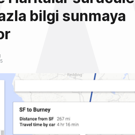
azla bilgi sunmaya
or
l
15