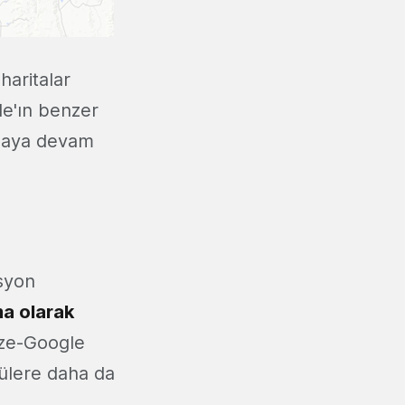
haritalar
le'ın benzer
rmaya devam
asyon
ma olarak
aze-Google
ülere daha da