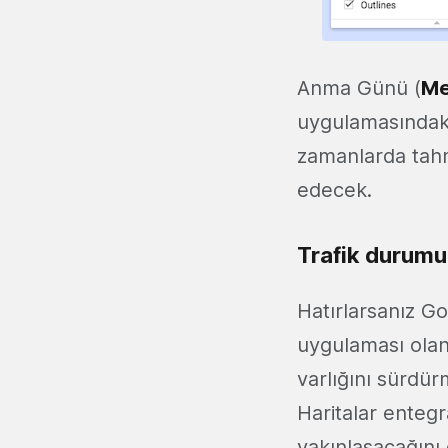
Anma Günü (
Me
uygulamasındaki 
zamanlarda tahm
edecek.
Trafik durum
Hatırlarsanız Go
uygulaması ola
varlığını sürdü
Haritalar ente
yakınlaşacağını 