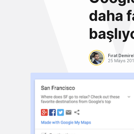
daha f
başlıy
Fırat Demire
25 Mayıs 20