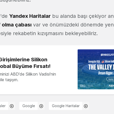
e'de
Yandex Haritalar
bu alanda başı çekiyor a
f olma çabası
var ve önümüzdeki dönemde yen
iyle rekabetin kızışmasını bekleyebiliriz.
irişimlerine Silikon
lobal Büyüme Fırsatı!
minizi ABD'de Silikon Vadisi'nin
le taşıyın.
sler
Google
Google Haritalar