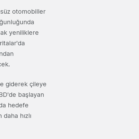
süz otomobiller
yoğunluğunda
ak yeniliklere
italar'da
undan
cek.
e giderek çileye
BD'de başlayan
tada hedefe
 daha hızlı