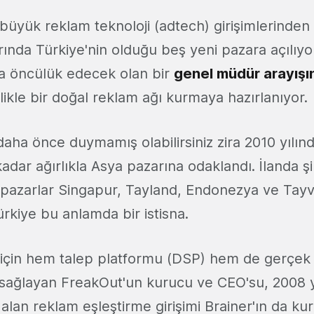
üyük reklam teknoloji (adtech) girişimlerinden 
arında Türkiye'nin olduğu beş yeni pazara açılıyo
na öncülük edecek olan bir
genel müdür arayışı
ikle bir doğal reklam ağı kurmaya hazırlanıyor.
aha önce duymamış olabilirsiniz zira 2010 yılın
adar ağırlıkla Asya pazarına odaklandı. İlanda şi
r pazarlar Singapur, Tayland, Endonezya ve Tay
ürkiye bu anlamda bir istisna.
r için hem talep platformu (DSP) hem de gerçek 
i sağlayan FreakOut'un kurucu ve CEO'su, 2008 
 alan reklam eşleştirme girişimi Brainer'ın da k