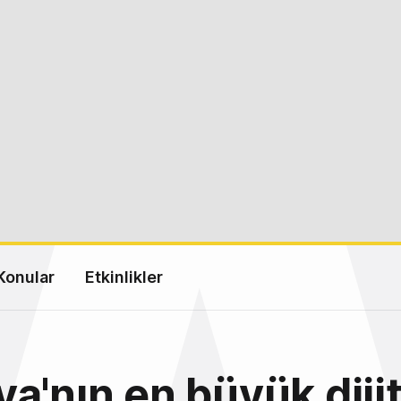
Konular
Etkinlikler
a'nın en büyük dijit