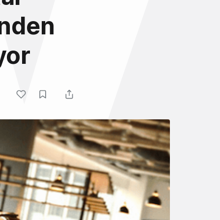
inden
yor