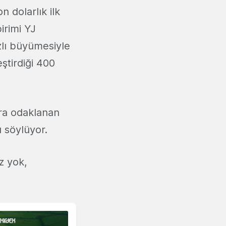
 dolarlık ilk
irimi YJ
zlı büyümesiyle
ştirdiği 400
ara odaklanan
ı söylüyor.
z yok,