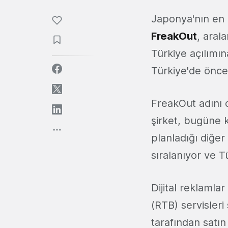
Japonya'nın en b
FreakOut
, aral
Türkiye açılımı
Türkiye'de öncel
FreakOut adını d
şirket, bugüne k
planladığı diğe
sıralanıyor ve T
Dijital reklamla
(RTB) servisler
tarafından satın