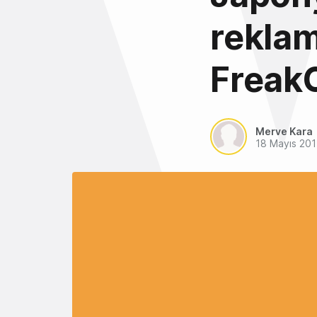
reklam
FreakO
Merve Kara
18 Mayıs 20