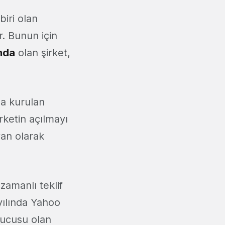
biri olan
r. Bunun için
nda
olan şirket,
da kurulan
rketin açılmayı
van olarak
zamanlı teklif
yılında Yahoo
urucusu olan