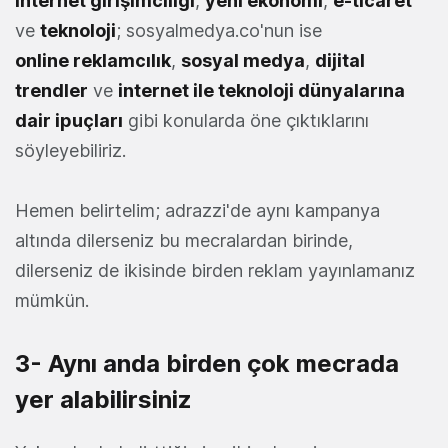
internet girişimciliği
,
yeni ekonomi
,
e-ticaret
ve
teknoloji
; sosyalmedya.co'nun ise
online reklamcılık
,
sosyal medya
,
dijital
trendler
ve
internet ile teknoloji dünyalarına
dair ipuçları
gibi konularda öne çıktıklarını
söyleyebiliriz.
Hemen belirtelim; adrazzi'de aynı kampanya
altında dilerseniz bu mecralardan birinde,
dilerseniz de ikisinde birden reklam yayınlamanız
mümkün.
3- Aynı anda birden çok mecrada
yer alabilirsiniz