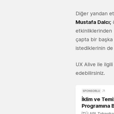
Diğer yandan et
Mustafa Dalcı;
ö
etkinliklerinden
çapta bir başka
istediklerinin de
UX Alive ile ilgi
edebilirsiniz.
SPONSORLU
İklim ve Temi
Programına 
İTÜ ARI Teknoke