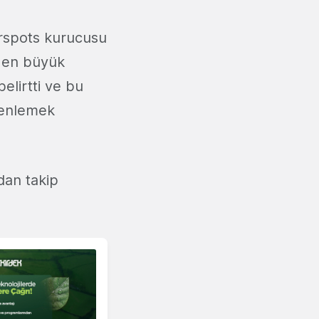
erspots kurucusu
a en büyük
elirtti ve bu
zenlemek
an takip