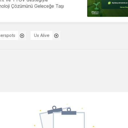
knoloji Çözümünü Geleceğe Taşı
serspots
Ux Alive