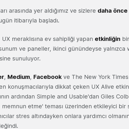
rı arasında yer aldığımız ve sizlere
daha önce t
ugün itibarıyla başladı.
 UX meraklısına ev sahipliği yapan
etkinliğin
bir
i sunum ve paneller, ikinci günündeyse yalnızc
gisine sunuluyor.
er
,
Medium
,
Facebook
ve The New York Times 
en konuşmacılarıyla dikkat çeken UX Alive etkinli
ının ardından Simple and Usable'dan Giles Col
ları memnun etme' teması üzerinden etkileyici b
ıcılar stres altındayken onlara yardımcı olmanın
eğindi.