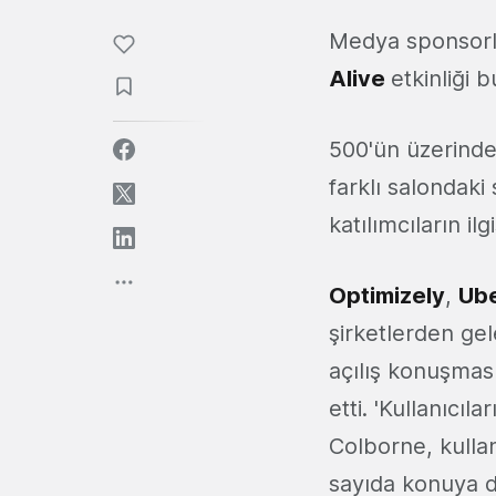
Medya sponsorla
Alive
etkinliği b
500'ün üzerinde
farklı salondak
katılımcıların il
Optimizely
,
Ub
şirketlerden gel
açılış konuşmas
etti. 'Kullanıcı
Colborne, kullan
sayıda konuya d