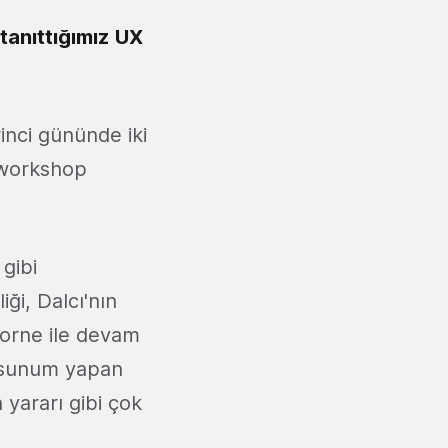
anıttığımız
UX
inci gününde iki
a workshop
gibi
ği, Dalcı'nın
borne ile devam
ir sunum yapan
 yararı gibi çok