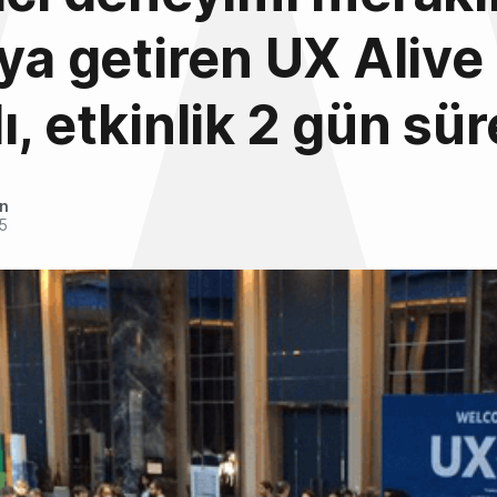
aya getiren UX Alive
ı, etkinlik 2 gün sü
an
5