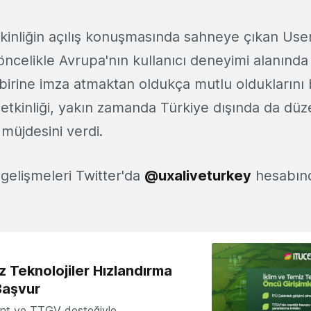
kinliğin açılış konuşmasında sahneye çıkan Us
ncelikle Avrupa'nın kullanıcı deneyimi alanınd
 birine imza atmaktan oldukça mutlu olduklarını b
 etkinliği, yakın zamanda Türkiye dışında da dü
 müjdesini verdi.
li gelişmeleri Twitter'da
@uxaliveturkey
hesabınd
z Teknolojiler Hızlandırma
Başvur
nt ve TTGV desteğiyle