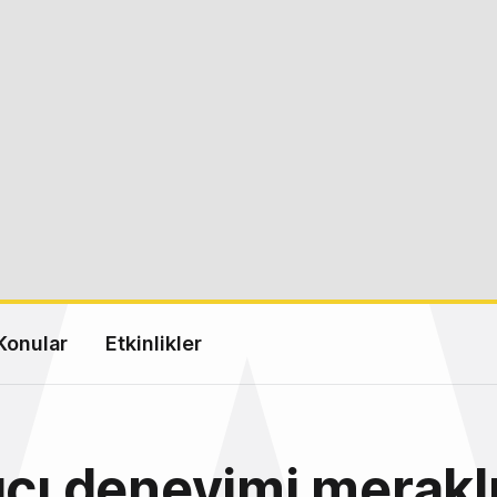
Konular
Etkinlikler
ıcı deneyimi meraklı