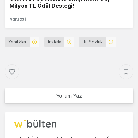
Milyon TL Ödül Desteği!
Adrazzi
Yenilikler
Instela
İtü Sözlük
Yorum Yaz