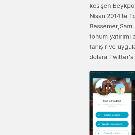
kesişen Beykpour
Nisan 2014'te F
Bessemer,Sam Sh
tohum yatırımı a
tanışır ve uygu
dolara Twitter'a s