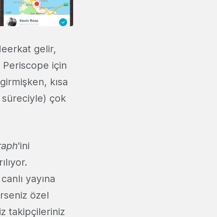
eerkat gelir,
 Periscope için
 girmişken, kısa
k süreciyle) çok
raph
'ini
ılıyor.
 canlı yayına
rseniz özel
z takipçileriniz