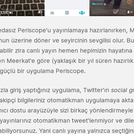
edasız Periscope'u yayınlamaya hazırlanırken, M
un üzerine döner ve seyircinin sevgilisi olur. Bu
labilir zira canlı yayın hemen hepimizin hayatına
len Meerkat'e göre (yaklaşık bir yıl süren hazırlı
 güçlü bir uygulama Periscope.
zla giriş yaptığınız uygulama, Twitter'ın
social g
takipçi bilgileriniz otomatikman uygulamaya aktar
ıcı dostu arayüzüyle sizi birkaç yönlendirmeyle
ı yayınlarınız otomatikman tweet'lenmiyor ve dile
biliyorsunuz. Yani canlı yayına yalnızca seçtiğini