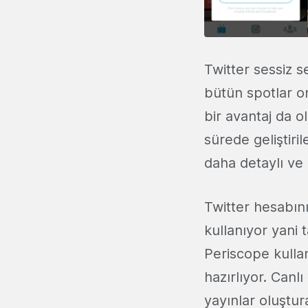
Twitter sessiz s
bütün spotlar on
bir avantaj da o
sürede geliştiri
daha detaylı ve
Twitter hesabını
kullanıyor yani 
Periscope kullan
hazırlıyor. Canl
yayınlar oluştura