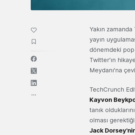
Yakın zamanda T
yayın uygulamas
dönemdeki popül
Twitter'ın hikay
Meydanı'na çevi
TechCrunch Edit
Kayvon Beykp
tanık oldukları
olması gerektiği
Jack Dorsey'nin