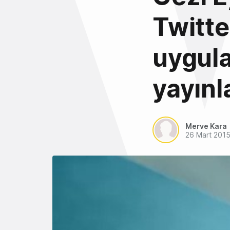
Twitte
uygul
yayınl
Merve Kara
26 Mart 201