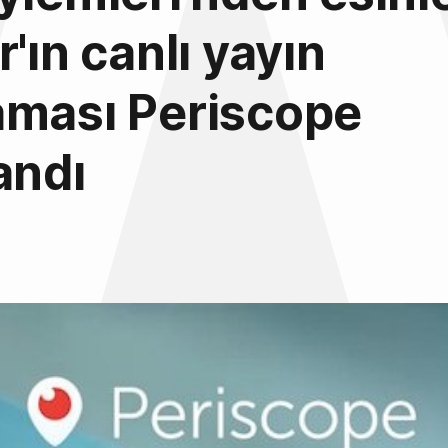
r'ın canlı yayın
aması Periscope
andı
5