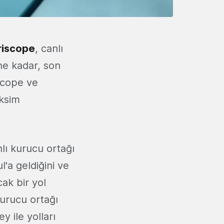
riscope
, canlı
ne kadar, son
scope ve
aksim
lı kurucu ortağı
l'a geldiğini ve
ak bir yol
kurucu ortağı
 ile yolları