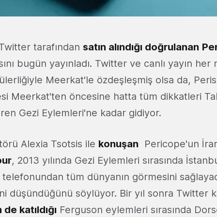
witter tarafından
satın alındığı doğrulanan
Pe
ını bugün yayınladı. Twitter ve canlı yayın her 
erliğiyle Meerkat'le özdeşleşmiş olsa da, Peri
esi Meerkat'ten öncesine hatta tüm dikkatleri T
ren Gezi Eylemleri'ne kadar gidiyor.
örü Alexia Tsotsis ile
konuşan
Pericope'un İran
our
, 2013 yılında Gezi Eylemleri sırasında İstanbu
nı telefonundan tüm dünyanın görmesini sağlayac
ni düşündüğünü söylüyor. Bir yıl sonra Twitter 
 de katıldığı
Ferguson eylemleri sırasında Dorsey