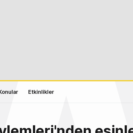
Konular
Etkinlikler
ylemleri'nden esinl