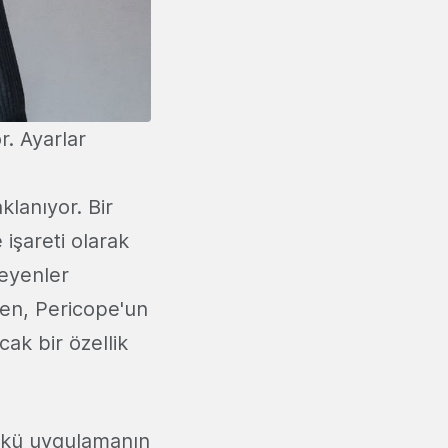
r. Ayarlar
klanıyor. Bir
işareti olarak
leyenler
ken, Pericope'un
cak bir özellik
ünkü uygulamanın