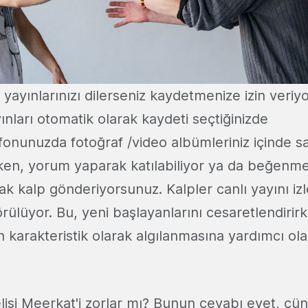
 yayınlarınızı dilerseniz kaydetmenize izin veriyo
nları otomatik olarak kaydeti seçtiğinizde
efonunuzda fotoğraf /video albümleriniz içinde sa
rken, yorum yaparak katılabiliyor ya da beğenme 
k kalp gönderiyorsunuz. Kalpler canlı yayını iz
rülüyor. Bu, yeni başlayanlarını cesaretlendirir
ın karakteristik olarak algılanmasına yardımcı ola
lişi Meerkat'i zorlar mı? Bunun cevabı evet, ç