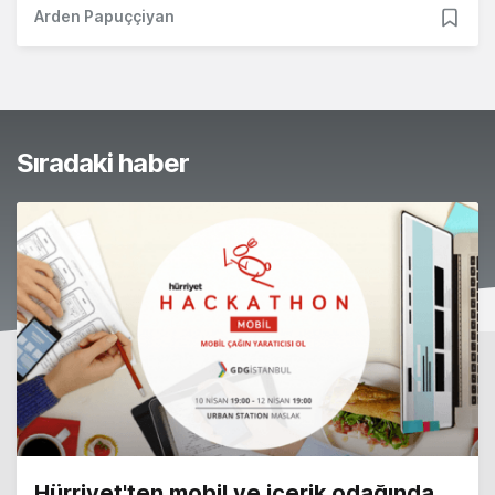
Arden Papuççiyan
Sıradaki haber
Hürriyet'ten mobil ve içerik odağında