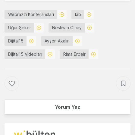
Webrazzi Konferansları
Iab
Uğur Şeker
Neslihan Olcay
Dijital15
Ayşen Akalın
Dijital15 Videoları
Rima Erdeir
Yorum Yaz