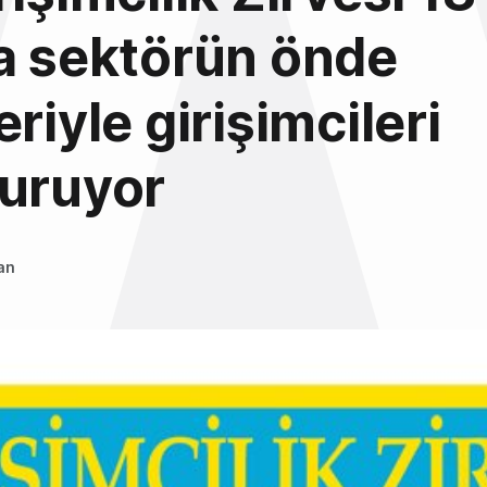
a sektörün önde
riyle girişimcileri
turuyor
an