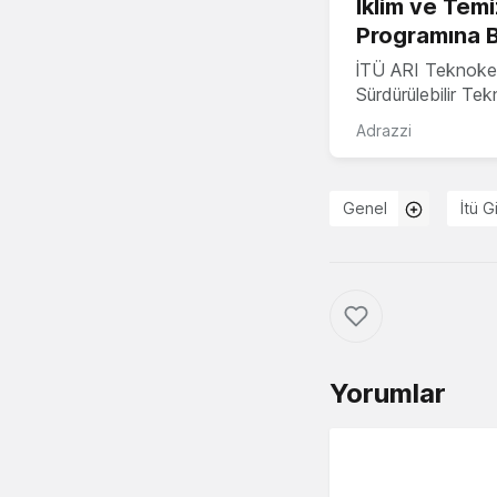
İklim ve Temi
Programına 
İTÜ ARI Teknoke
Sürdürülebilir Te
Adrazzi
Genel
İtü G
Yorumlar