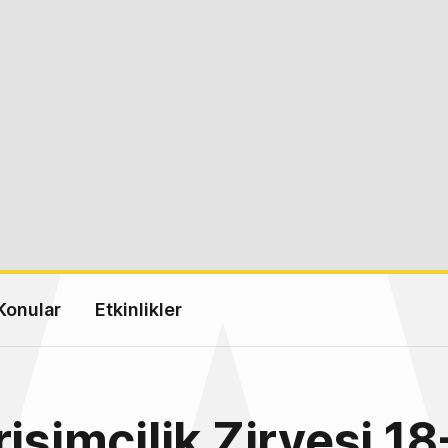
Konular
Etkinlikler
rişimcilik Zirvesi 1