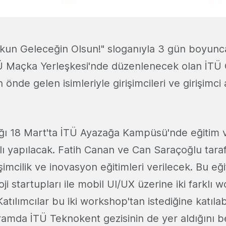
utkun Geleceğin Olsun!" sloganıyla 3 gün boyun
Maçka Yerleşkesi'nde düzenlenecek olan İTÜ Gi
 önde gelen isimleriyle girişimcileri ve girişimci 
ayağı 18 Mart'ta İTÜ Ayazağa Kampüsü'nde eğiti
alı yapılacak. Fatih Canan ve Can Saraçoğlu tara
işimcilik ve inovasyon eğitimleri verilecek. Bu eği
ji startupları ile mobil UI/UX üzerine iki farklı
tılımcılar bu iki workshop'tan istediğine katılab
amda İTÜ Teknokent gezisinin de yer aldığını be