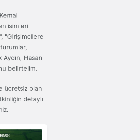
 Kemal
n isimleri
, "Girişimcilere
oturumlar,
k Aydın, Hasan
u belirtelim.
e ücretsiz olan
kinliğin detaylı
niz.