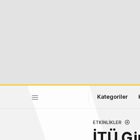
Kategoriler
ETKINLIKLER
İTÜ Gi