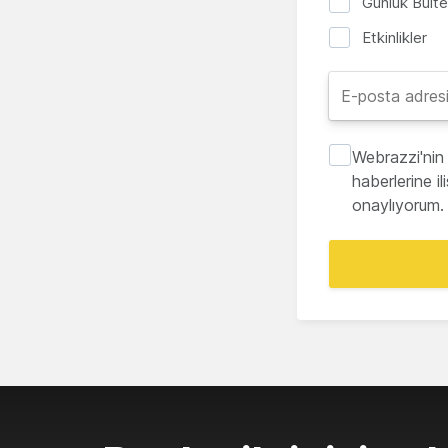
Günlük Bült
Etkinlikler
Webrazzi'nin 
haberlerine i
onaylıyorum.