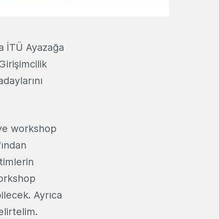
ca İTÜ Ayazağa
rişimcilik
adaylarını
m ve workshop
fından
timlerin
 workshop
ilecek. Ayrıca
lirtelim.