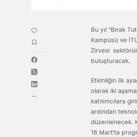
Bu yıl "Bırak T
Kampüsü ve İTÜ 
Zirvesi sektörün
buluşturacak.
Etkinliğin ilk 
olarak iki aşam
katılımcılara gir
ardından teknolo
düzenlenecek. Ka
18 Mart'ta progr