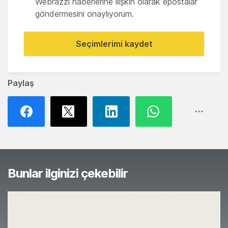
Webrazzi haberlerine ilişkin olarak epostalar
göndermesini onaylıyorum.
Seçimlerimi kaydet
Paylaş
Bunlar ilginizi çekebilir