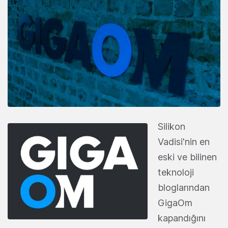
Silikon
Vadisi'nin en
eski ve bilinen
teknoloji
bloglarından
GigaOm
kapandığını