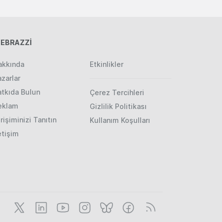
EBRAZZİ
akkında
Etkinlikler
zarlar
atkıda Bulun
Çerez Tercihleri
eklam
Gizlilik Politikası
rişiminizi Tanıtın
Kullanım Koşulları
etişim