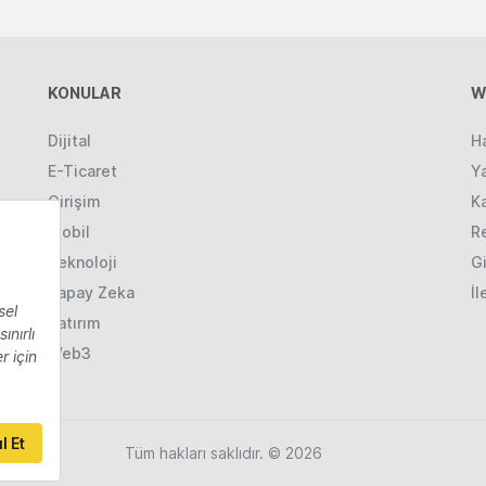
KONULAR
W
Dijital
H
E-Ticaret
Ya
Girişim
K
Mobil
R
Teknoloji
Gi
Yapay Zeka
İl
Yatırım
Web3
Tüm hakları saklıdır. © 2026