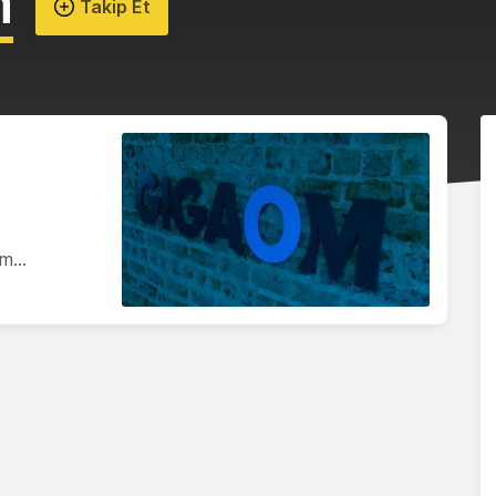
m
Takip Et
 Om…