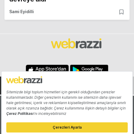
Sami Eyidilli
Hakkında
Yazarlar
Katkıda Bulun
Reklam