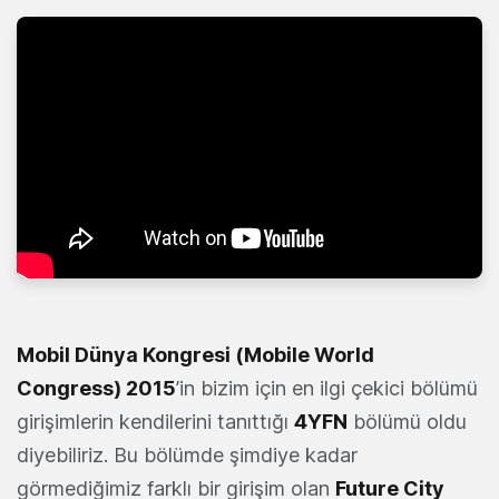
Mobil Dünya Kongresi (Mobile World
Congress) 2015
’in bizim için en ilgi çekici bölümü
girişimlerin kendilerini tanıttığı
4YFN
bölümü oldu
diyebiliriz. Bu bölümde şimdiye kadar
görmediğimiz farklı bir girişim olan
Future City