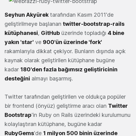
Seyhun Akyürek
tarafından Kasım 2011'de
geliştirilmeye başlanan
twitter-bootstrap-rails
kütüphanesi
,
GitHub
üzerinde topladığı
4 bine
yakın 'star'
ve
900'ün üzerinde 'fork'
rakamlarıyla dikkat çekiyor. Bunların dışında açık
kaynak olarak geliştirilen kütüphane bugüne
kadar
180'den fazla bağımsız geliştiricinin
desteğini
almayı başarmış.
Twitter tarafından geliştirilen ve oldukça popüler
bir frontend (önyüz) geliştirme aracı olan
Twitter
Bootstrap
'in Ruby on Rails üzerindeki kurulumunu
kolaylaştıran kütüphane, bugüne kadar
RubyGems
'de
1 milyon 500 binin üzerinde