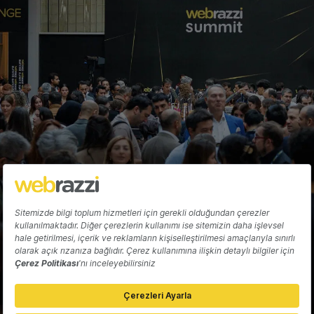
Fırat Demirel
Hakkında
Yazarlar
Katkıda Bulun
Reklam