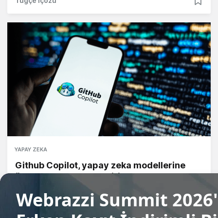
Tuğçe İçözü
YAPAY ZEKA
Github Copilot, yapay zeka modellerine
ücret sınırlamaları getiriyor
Tuğçe İçözü