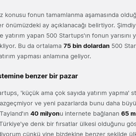
öz konusu fonun tamamlanma aşamasında olduğ
er önümüzdeki ay açıklanacağı belirtiyor. Şimdi
me yatırım yapan 500 Startups'ın fonun yarısını y
ekliyor. Bu da ortalama
75 bin dolardan
500 Star
atırım yapması anlamına geliyor.
stemine benzer bir pazar
rtups, 'küçük ama çok sayıda yatırım yapma' str
azgeçmiyor ve yeni pazarlarda bunu daha büyük
. Tayland'ın
40 milyon
u internete bağlanan
65 m
Türkiye'ye denk bir fırsatlar ülkesi olduğunu gös
i diyorum çünkü yine bizdekine benzer şekilde ül