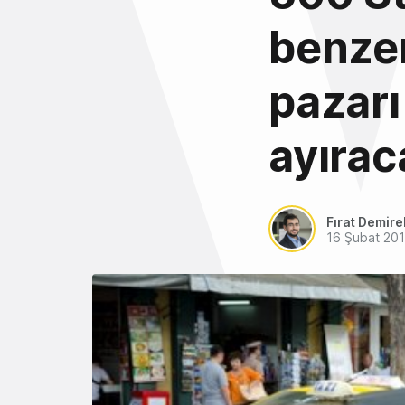
benzer
pazarı
ayırac
Fırat Demire
16 Şubat 20