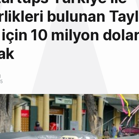
likleri bulunan Tay
 için 10 milyon dola
ak
l
15