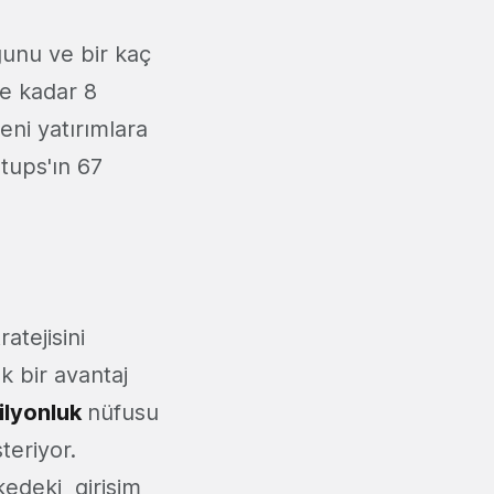
unu ve bir kaç
ye kadar 8
eni yatırımlara
tups'ın 67
atejisini
 bir avantaj
ilyonluk
nüfusu
teriyor.
kedeki girişim