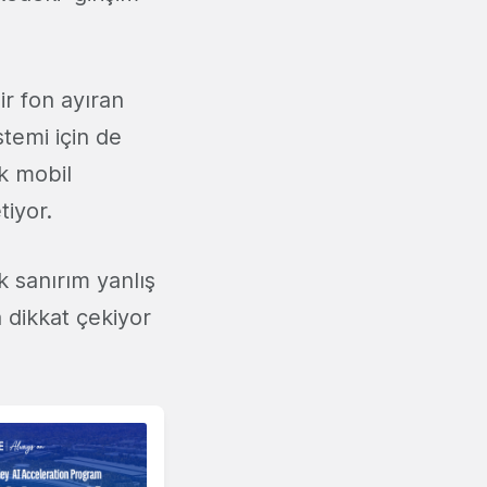
ir fon ayıran
temi için de
k mobil
tiyor.
k sanırım yanlış
a dikkat çekiyor