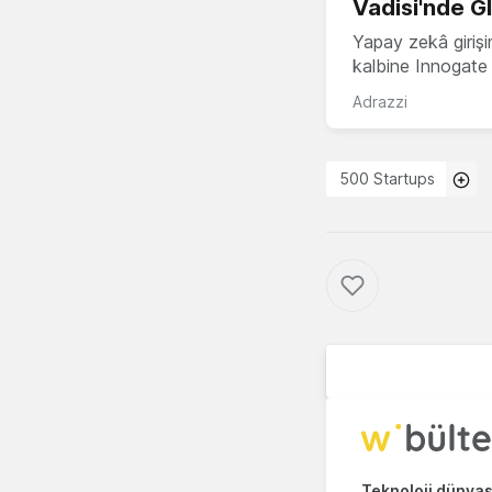
Vadisi'nde G
Yapay zekâ girişi
kalbine Innogate i
Adrazzi
500 Startups
Teknoloji dünyası