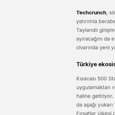
Techcrunch
, s
yatırımla berab
Taylandlı girişi
ayıracağını da 
civarında yeni y
Türkiye ekosi
Kısacası 500 Sta
uygulamaktan v
haline getiriyor
da aşağı yukarı 
Fırsatlar ülkes