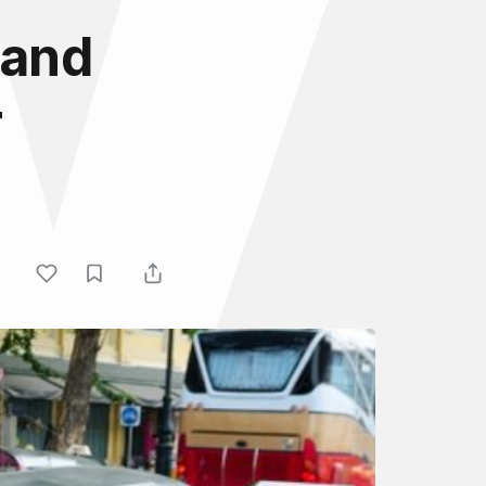
land
r