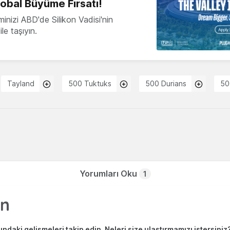
lobal Büyüme Fırsatı!
minizi ABD'de Silikon Vadisi'nin
le taşıyın.
Tayland
500 Tuktuks
500 Durians
50
Yorumları Oku
1
ndaki gelişmeleri takip edin. Neleri size ulaştırmamızı istersiniz