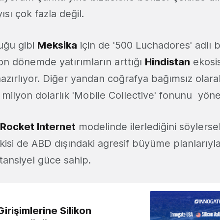
sı çok fazla değil.
duğu gibi
Meksika
için de '500 Luchadores' adlı b
on dönemde yatırımların arttığı
Hindistan
ekosis
hazırlıyor. Diğer yandan coğrafya bağımsız olara
10 milyon dolarlık 'Mobile Collective' fonunu yöne
Rocket Internet
modelinde ilerlediğini söylerse
ikisi de ABD dışındaki agresif büyüme planlarıyl
tansiyel güce sahip.
irişimlerine Silikon