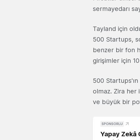
sermayedarı sayı
Tayland için ol
500 Startups, s
benzer bir fon 
girişimler için 
500 Startups'ın
olmaz. Zira her 
ve büyük bir po
SPONSORLU
Yapay Zekâ G