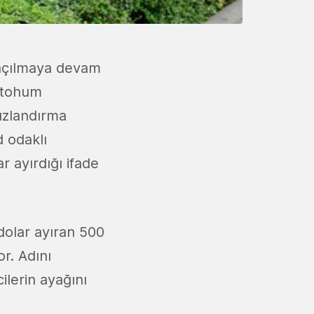
 açılmaya devam
a tohum
ızlandırma
 odaklı
ar ayırdığı ifade
 dolar ayıran 500
or. Adını
cilerin ayağını