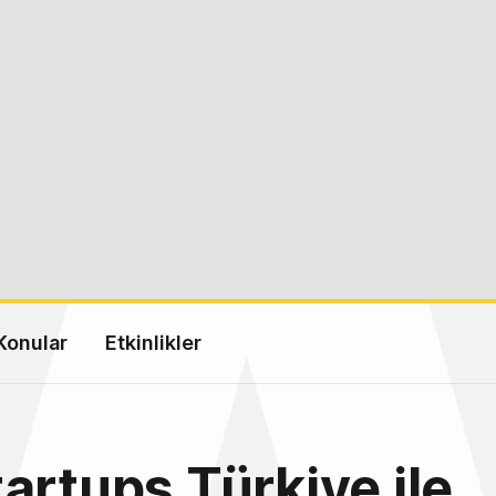
Konular
Etkinlikler
artups Türkiye ile