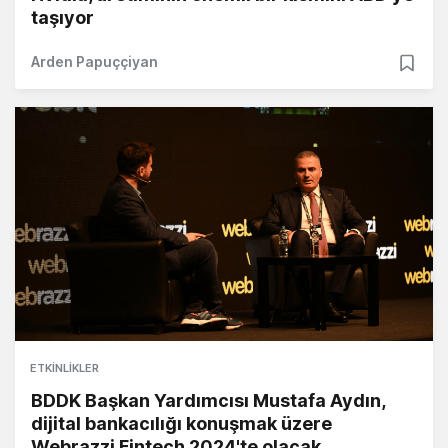
taşıyor
Arden Papuççiyan
ETKINLIKLER
BDDK Başkan Yardımcısı Mustafa Aydın,
dijital bankacılığı konuşmak üzere
Webrazzi Fintech 2024'te olacak