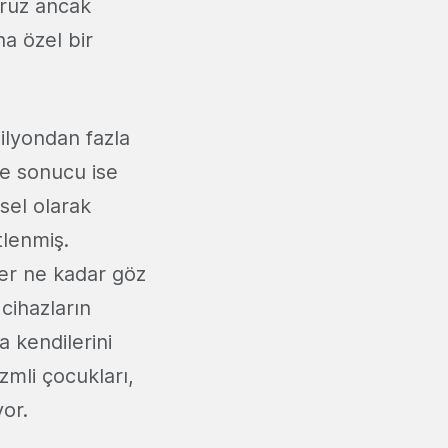
oruz ancak
a özel bir
ilyondan fazla
ve sonucu ise
sel olarak
tlenmiş.
her ne kadar göz
 cihazların
 kendilerini
zmli çocukları,
yor.