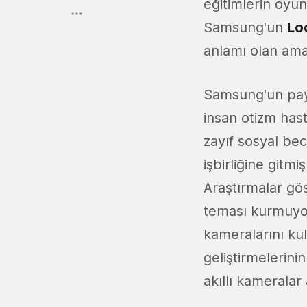
eğitimlerin oyun
Samsung'un
Lo
anlamı olan ama
Samsung'un payl
insan otizm hast
zayıf sosyal be
işbirliğine gitm
Araştırmalar gös
teması kurmuyor o
kameralarını ku
geliştirmelerini
akıllı kameralar 