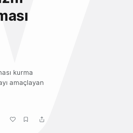
ması
eması kurma
mayı amaçlayan