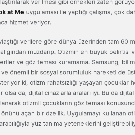
laştırılarak verilmesi gibi örnekleri zaten görüy
ok at Me
uygulaması ile yaptığı çalışma, çok dah
ca hizmet veriyor.
aştığı verilere göre dünya üzerinden tam 60 m
alığından muzdarip. Otizmin en büyük belirtisi 
ceriler ve göz teması kuramama. Samsung, bilim
iş ve önemli bir sosyal sorumluluk hareketi de üs
teriyor ki, otizm rahatsızlığı yaşayan çocuklar 
lsa da, dijital cihazlarla araları iyi. Bu da dijital
llanarak otizmli çocukların göz teması konusunda
n önünü açan bir özellik. Uygulamayı kullanan oti
aracılığıyla yüz tanıma yeteneklerini geliştirebili