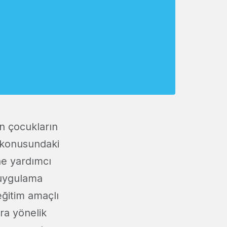
n çocukların
 konusundaki
ne yardımcı
 uygulama
eğitim amaçlı
ra yönelik