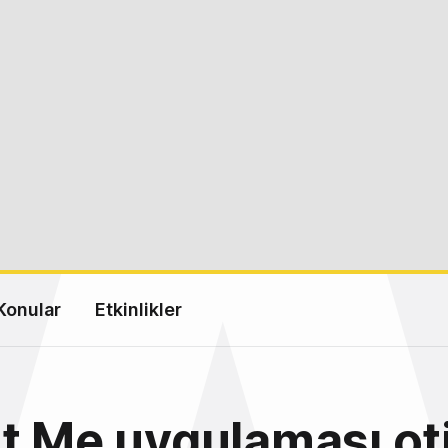
Konular
Etkinlikler
t Me uygulaması o