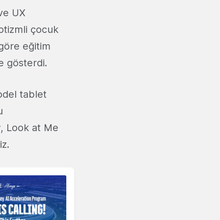
 ve UX
 otizmli çocuk
 göre eğitim
 gösterdi.
del tablet
u
r
, Look at Me
iz.