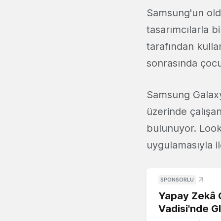
Samsung'un oldu
tasarımcılarla b
tarafından kulla
sonrasında çocu
Samsung Galaxy 
üzerinde çalışa
bulunuyor. Loo
uygulamasıyla il
SPONSORLU
Yapay Zekâ G
Vadisi'nde G