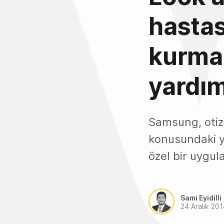
hastas
kurmal
yardım
Samsung, otiz
konusundaki y
özel bir uygul
Sami Eyidilli
24 Aralık 20