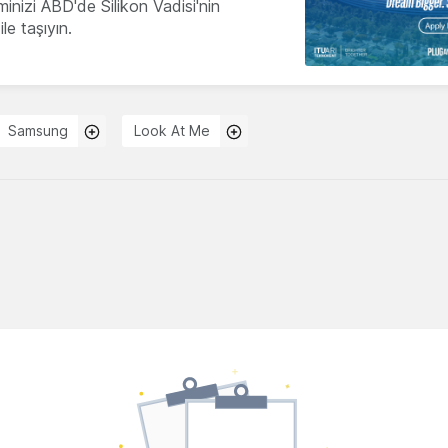
minizi ABD'de Silikon Vadisi'nin
le taşıyın.
Samsung
Look At Me