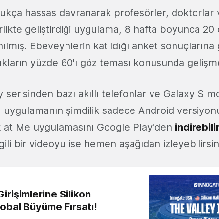
kça hassas davranarak profesörler, doktorlar
irlikte geliştirdiği uygulama, 8 hafta boyunca 20
nılmış. Ebeveynlerin katıldığı anket sonuçlarına
kların yüzde 60'ı göz teması konusunda gelişme
serisinden bazı akıllı telefonlar ve Galaxy S mo
n uygulamanın şimdilik sadece Android versiyon
k at Me uygulamasını Google Play'den
indirebili
gili bir videoyu ise hemen aşağıdan izleyebilirsin
irişimlerine Silikon
lobal Büyüme Fırsatı!