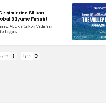
irişimlerine Silikon
lobal Büyüme Fırsatı!
minizi ABD'de Silikon Vadisi'nin
le taşıyın.
kype
Lync