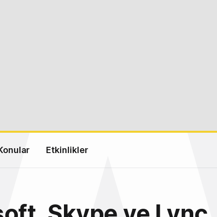
Konular
Etkinlikler
oft, Skype ve Lync