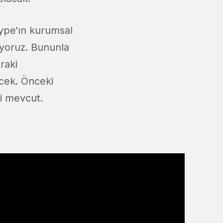
ype'ın kurumsal
iyoruz. Bununla
raki
ecek. Önceki
si mevcut.