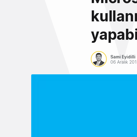
kullan
yapabi
Sami Eyidilli
06 Aralık 20