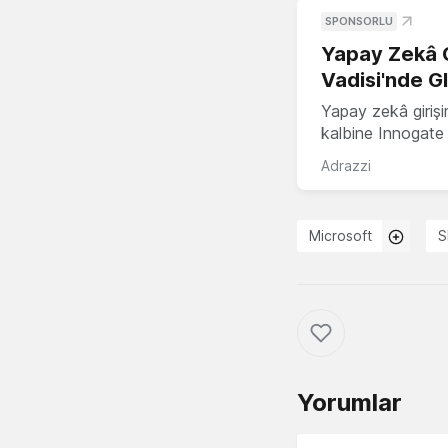
SPONSORLU
Yapay Zekâ G
Vadisi'nde G
Yapay zekâ girişi
kalbine Innogate i
Adrazzi
Microsoft
S
Yorumlar