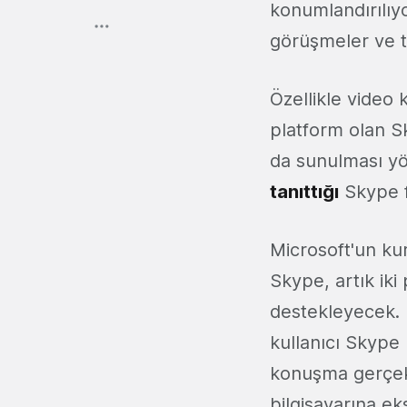
konumlandırılıy
görüşmeler ve t
Özellikle video 
platform olan Sk
da sunulması yö
tanıttığı
Skype f
Microsoft'un k
Skype, artık iki
destekleyecek. Mi
kullanıcı Skype 
konuşma gerçekl
bilgisayarına e