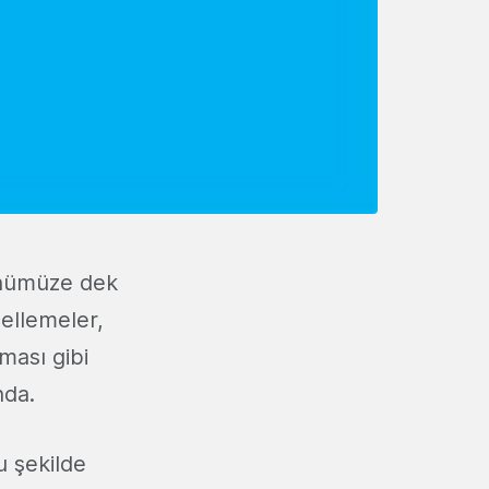
nümüze dek
ellemeler,
ması gibi
nda.
u şekilde