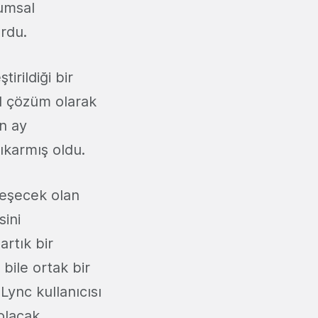
umsal
rdu.
irildiği bir
al çözüm olarak
n ay
ıkarmış oldu.
rleşecek olan
sini
artık bir
 bile ortak bir
ync kullanıcısı
olacak.