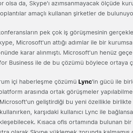
or olsa da, Skype'ı azımsanmayacak ölçüde kur
oplantılar amaçlı kullanan şirketler de bulunuyo
konferansların pek çok iş görüşmesinin gerçekleşt
ype, Microsoft'un attığı adımlar ile bir kurums
nünde karar alınmıştı. Microsoft'un henüz geçe
or Business ile de bu çözümü böylece ortaya ç
urum içi haberleşme çözümü
Lync
'in gücü ile bi
 platform arasında ortak görüşmeler yapılabilme
crosoft'un geliştirdiği bu yeni özellikle birlikte 
kullanırken, karşıdaki kullanıcı Lync ile bağlansa
eşebilecek. Kısaca ofis ortamında bulunan bir L
kstra olarak Skype yüklemek zorunda kalmamış 