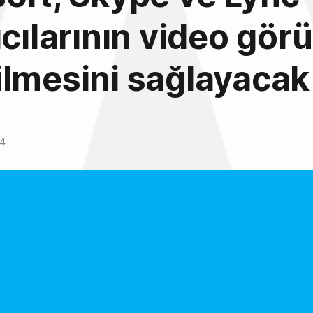
ıcılarının video gö
lmesini sağlayacak
14