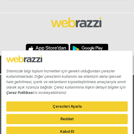
Hakkında
Yazarlar
Katkıda Bulun
Reklam
Girişiminizi Tanıtın
İletişim