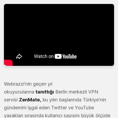
Webrazzi'nin geçen yıl
okuyucularına
tanıttığı
Berlin merkezli VPN
servisi
ZenMate
,
bu yılın başlarında Türkiye'nin
gündemini işgal eden Twitter ve YouTube
yasakları sırasında kullanıcı sayısını büyük ölçüde