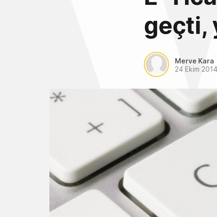
geçti,
Merve Kara
24 Ekim 201