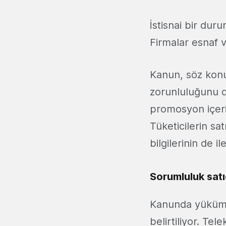
İstisnai bir duru
Firmalar esnaf v
Kanun, söz konu
zorunluluğunu da
promosyon içeriy
Tüketicilerin sat
bilgilerinin de i
Sorumluluk satı
Kanunda yükümlü
belirtiliyor. Te