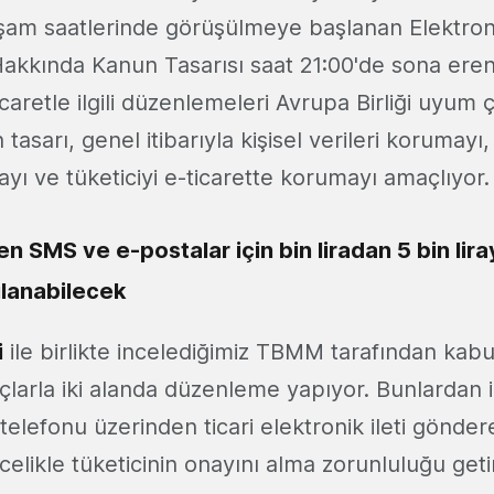
m saatlerinde görüşülmeye başlanan Elektroni
akkında Kanun Tasarısı saat 21:00'de sona ere
ticaretle ilgili düzenlemeleri Avrupa Birliği uyum
tasarı, genel itibarıyla kişisel verileri korumayı, 
mayı ve tüketiciyi e-ticarette korumayı amaçlıyor.
en SMS ve e-postalar için bin liradan 5 bin lira
lanabilecek
i
ile birlikte incelediğimiz TBMM tarafından kab
çlarla iki alanda düzenleme yapıyor. Bunlardan i
telefonu üzerinden ticari elektronik ileti gönde
öncelikle tüketicinin onayını alma zorunluluğu get