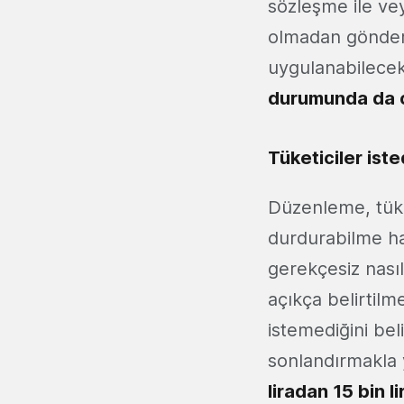
sözleşme ile vey
olmadan gönderi
uygulanabilece
durumunda da c
Tüketiciler ist
Düzenleme, tüket
durdurabilme hak
gerekçesiz nası
açıkça belirtilm
istemediğini be
sonlandırmakla
liradan 15 bin 