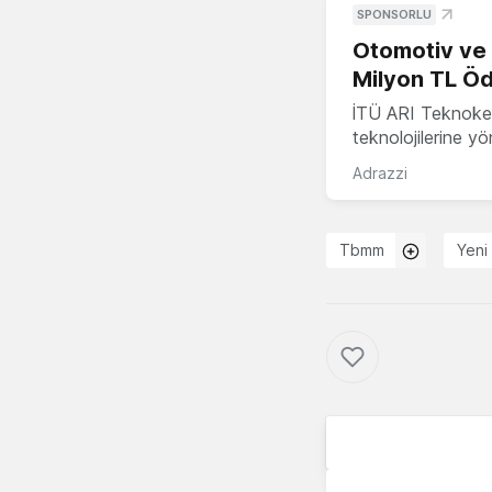
SPONSORLU
Otomotiv ve M
Milyon TL Öd
İTÜ ARI Teknokent
teknolojilerine y
Adrazzi
Tbmm
Yeni