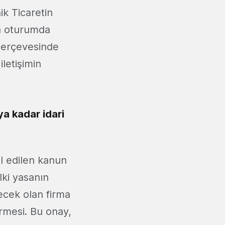
k Ticaretin
n oturumda
 çerçevesinde
iletişimin
ya kadar idari
ul edilen kanun
lki yasanın
recek olan firma
irmesi. Bu onay,