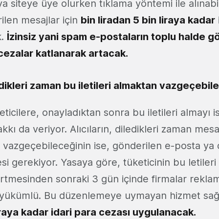
a siteye üye olurken tıklama yöntemi ile alınabi
len mesajlar için
bin liradan 5 bin liraya kadar
k.
İzinsiz yani spam e-postaların toplu halde g
ezalar katlanarak artacak.
edikleri zaman bu iletileri almaktan vazgeçebil
icilere, onayladıktan sonra bu iletileri almayı i
kı da veriyor. Alıcıların, diledikleri zaman mesa
l vazgeçebileceğinin ise, gönderilen e-posta ya
esi gerekiyor. Yasaya göre, tüketicinin bu letiler
lirtmesinden sonraki 3 gün içinde firmalar rekl
 yükümlü. Bu düzenlemeye uymayan hizmet sağl
liraya kadar idari para cezası uygulanacak.