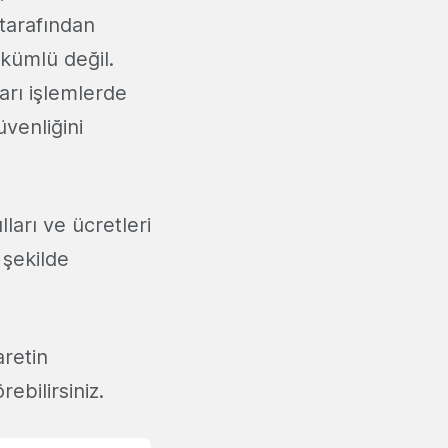
 tarafından
kümlü değil.
arı işlemlerde
üvenliğini
lları ve ücretleri
 şekilde
aretin
rebilirsiniz.