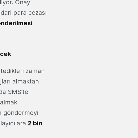
liyor. Onay
idari para cezası
önderilmesi
ecek
stedikleri zaman
jları almaktan
 da SMS'te
i almak
am göndermeyi
ayıcılara
2 bin