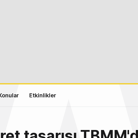
Konular
Etkinlikler
ret tasarısı TBMM'