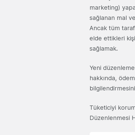
marketing) yapan
sağlanan mal ve
Ancak tüm tarafl
elde ettikleri kiş
sağlamak.
Yeni düzenleme e-
hakkında, ödeme
bilgilendirmesin
Tüketiciyi korum
Düzenlenmesi H