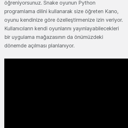
öğreniyorsunuz. Snake oyunun Python
programlama dilini kullanarak size öğreten Kano,
oyunu kendinize göre özelleştirmenize izin veriyor.
Kullanıcıların kendi oyunlarını yayınlayabilecekleri
bir uygulama mağazasının da önümüzdeki
dönemde açılması planlanıyor.