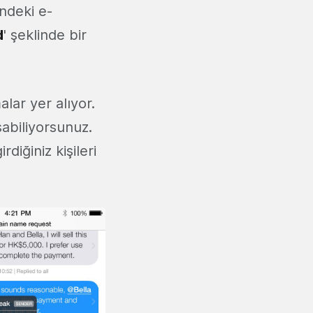
indeki e-
d
' şeklinde bir
lar yer alıyor.
abiliyorsunuz.
diğiniz kişileri