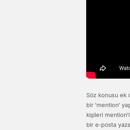
Söz konusu ek ö
bir 'mention' y
kişileri mention
bir e-posta ya