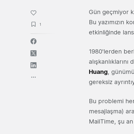
Gün geçmiyor ki
Bu yazımızın k
1
etkinliğinde lan
1980'lerden ber
alışkanlıkların
Huang
, günümüz
gereksiz ayrıntı
Bu problemi herk
mesajlaşma) ara
MailTime, şu a