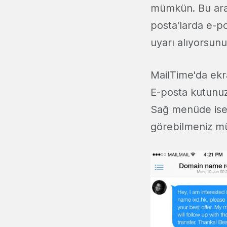
mümkün. Bu arada
posta'larda e-p
uyarı alıyorsunuz
MailTime'da ekra
E-posta kutunuz
Sağ menüde ise si
görebilmeniz 