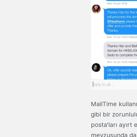
MailTime kullanı
gibi bir zorunl
posta'ları ayır
mevzusunda da M