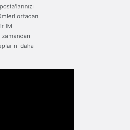
osta'larınızı
lümleri ortadan
ir IM
em zamandan
aplarını daha