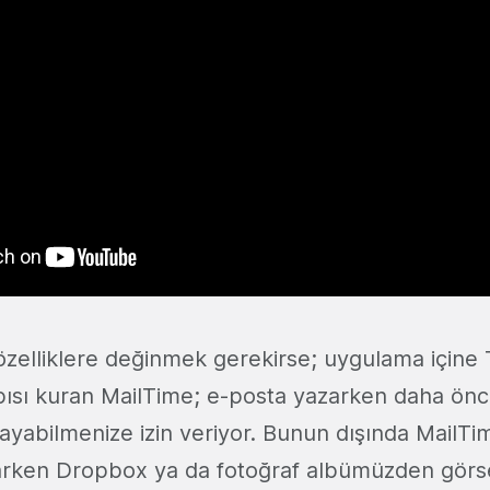
zelliklere değinmek gerekirse; uygulama içine 
apısı kuran MailTime; e-posta yazarken daha önc
'layabilmenize izin veriyor. Bunun dışında MailT
zarken Dropbox ya da fotoğraf albümüzden görs