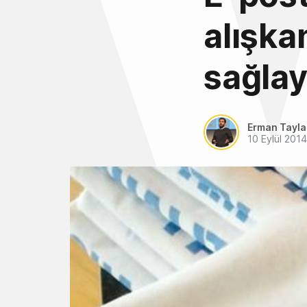
alışka
sağla
Erman Tayl
10 Eylül 2014