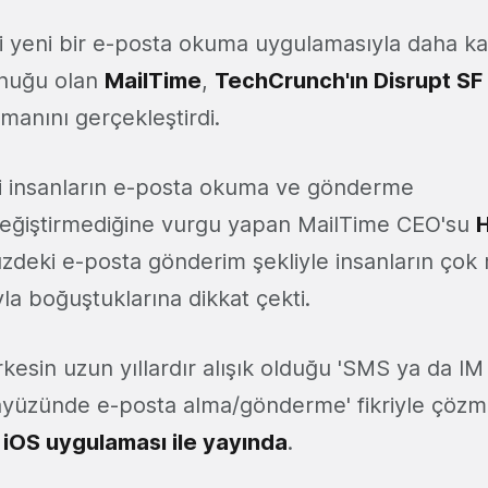
 yeni bir e-posta okuma uygulamasıyla daha kar
onuğu olan
MailTime
,
TechCrunch'ın Disrupt SF
smanını gerçekleştirdi.
i insanların e-posta okuma ve gönderme
ı değiştirmediğine vurgu yapan MailTime CEO'su
deki e-posta gönderim şekliyle insanların çok
yla boğuştuklarına dikkat çekti.
esin uzun yıllardır alışık olduğu 'SMS ya da IM 
yüzünde e-posta alma/gönderme' fikriyle çözm
n
iOS uygulaması ile yayında
.