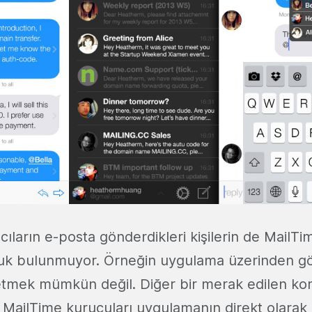
cıların e-posta gönderdikleri kişilerin de MailT
uluk bulunmuyor. Örneğin uygulama üzerinden gö
t etmek mümkün değil. Diğer bir merak edilen ko
ailTime kurucuları uygulamanın direkt olarak