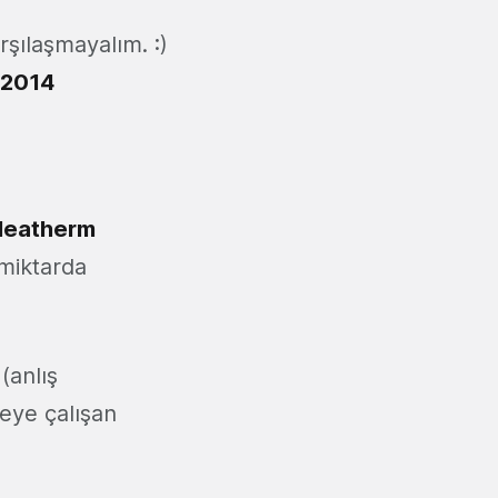
şılaşmayalım. :)
 2014
Heatherm
 miktarda
(anlış
eye çalışan