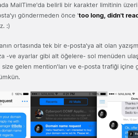
 MailTime'da belirli bir karakter limitinin üzer
osta'yı göndermeden önce '
too long, didn't rea
. :)
nın ortasında tek bir e-posta'ya ait olan yazışma
a -ve ayarlar gibi alt öğelere- sol menüden ulaş
ze gelen mention'ları ve e-posta trafiği içine gir
mümkün.