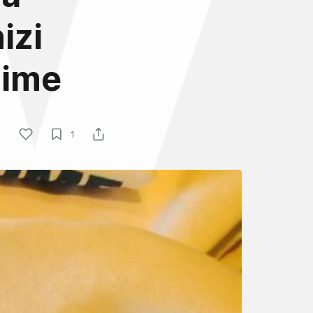
izi
Time
1