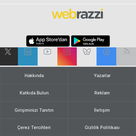
Hakkında
Yazarlar
Katkıda Bulun
Reklam
Girişiminizi Tanıtın
İletişim
Çerez Tercihleri
Gizlilik Politikası