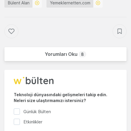
Bülent Alan
Yemeklernetten.com
Yorumları Oku
8
Teknoloji dünyasındaki gelişmeleri takip edin.
Neleri size ulaştırmamızı istersiniz?
Günlük Bülten
Etkinlikler