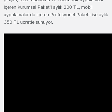
içeren Kurumsal Paket'i aylık 200 TL, mobil
uygulamalar da içeren Profesyonel Paket'i ise aylık
350 TL ücretle sunuyor.