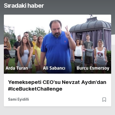
Sıradaki haber
Yemeksepeti CEO'su Nevzat Aydın'dan
#IceBucketChallenge
Sami Eyidilli