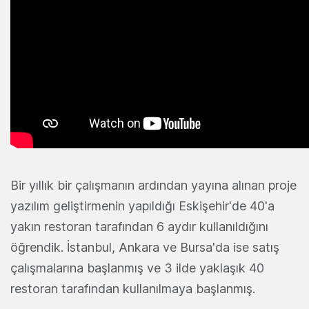
Bir yıllık bir çalışmanın ardından yayına alınan proje
yazılım geliştirmenin yapıldığı Eskişehir'de 40'a
yakın restoran tarafından 6 aydır kullanıldığını
öğrendik. İstanbul, Ankara ve Bursa'da ise satış
çalışmalarına başlanmış ve 3 ilde yaklaşık 40
restoran tarafından kullanılmaya başlanmış.