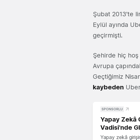
Şubat 2013'te li
Eylül ayında Ub
geçirmişti.
Şehirde hiç hoş
Avrupa çapındak
Geçtiğimiz Nisan
kaybeden
Uber 
SPONSORLU
Yapay Zekâ G
Vadisi'nde G
Yapay zekâ girişi