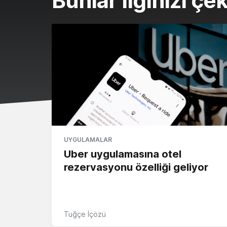
Bunlar ilginizi çek
UYGULAMALAR
Uber uygulamasına otel
rezervasyonu özelliği geliyor
Tuğçe İçözü