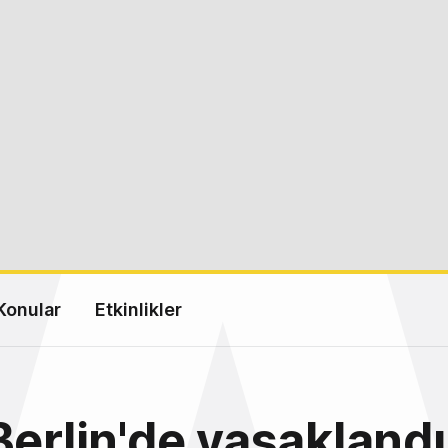
Konular
Etkinlikler
Berlin'de yasaklandı