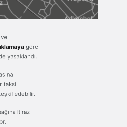
 ve
ıklamaya
göre
de yasaklandı.
asına
r taksi
şkil edebilir.
ağına itiraz
or.