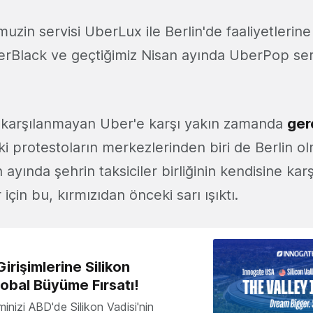
muzin servisi UberLux ile Berlin'de faaliyetlerin
erBlack ve geçtiğimiz Nisan ayında UberPop serv
 karşılanmayan Uber'e karşı yakın zamanda
ger
i protestoların merkezlerinden biri de Berlin o
 ayında şehrin taksiciler birliğinin kendisine karş
için bu, kırmızıdan önceki sarı ışıktı.
irişimlerine Silikon
lobal Büyüme Fırsatı!
minizi ABD'de Silikon Vadisi'nin