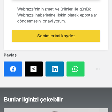
Webrazzi'nin hizmet ve ürünleri ile günlük
Webrazzi haberlerine ilişkin olarak epostalar
göndermesini onaylıyorum.
Seçimlerimi kaydet
Paylaş
Bunlar ilginizi çekebilir