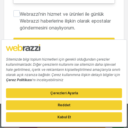
Webrazzi'nin hizmet ve ürünleri ile günlük
Webrazzi haberlerine ilişkin olarak epostalar
göndermesini onaylıyorum.
Seçimlerimi kaydet
Paylaş
Bunlar ilginizi çekebilir