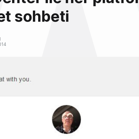
et sohbeti
l
014