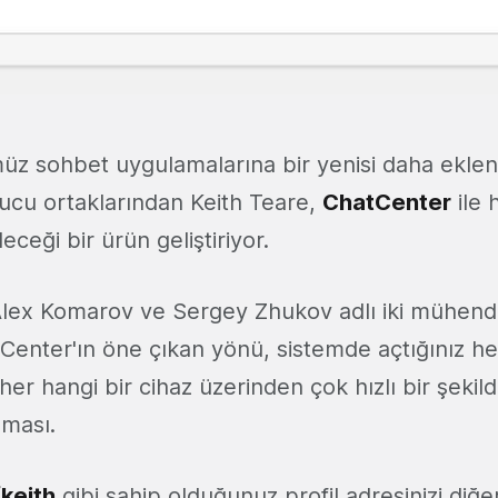
z sohbet uygulamalarına bir yenisi daha ekleni
cu ortaklarından Keith Teare,
ChatCenter
ile 
leceği bir ürün geliştiriyor.
 Alex Komarov ve Sergey Zhukov adlı iki mühendi
t Center'ın öne çıkan yönü, sistemde açtığınız h
 her hangi bir cihaz üzerinden çok hızlı bir şeki
lması.
keith
gibi sahip olduğunuz profil adresinizi diğe