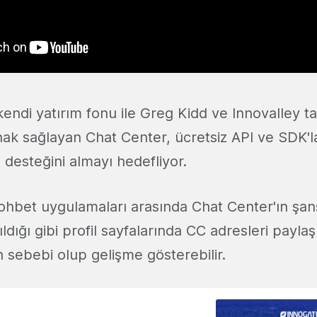
kendi yatırım fonu ile Greg Kidd ve Innovalley t
nak sağlayan Chat Center, ücretsiz API ve SDK'la
de desteğini almayı hedefliyor.
ohbet uygulamaları arasında Chat Center'ın şans
ıldığı gibi profil sayfalarında CC adresleri payla
h sebebi olup gelişme gösterebilir.