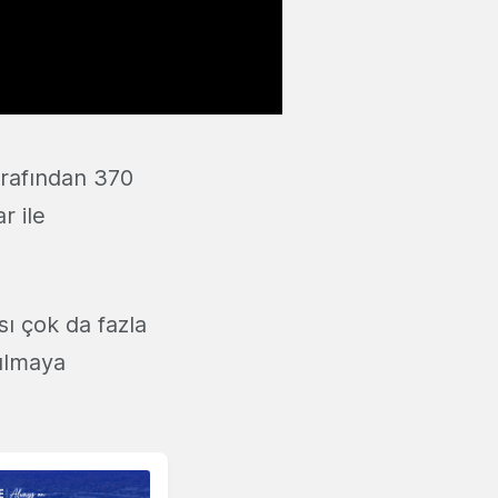
arafından 370
r ile
ı çok da fazla
şılmaya