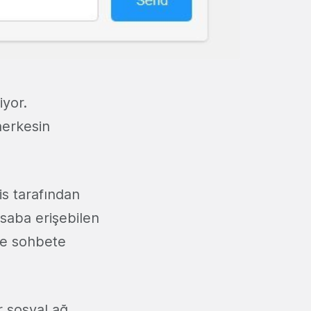
yor.
herkesin
s tarafından
esaba erişebilen
lde sohbete
r sosyal ağ