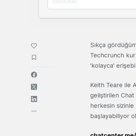
Sıkça gördüğümü
Techcrunch kuru
'kolayca' erişebi
Keith Teare ile
geliştirilen Cha
herkesin sizinle
başlayabiliyor o
chatcenter.me/