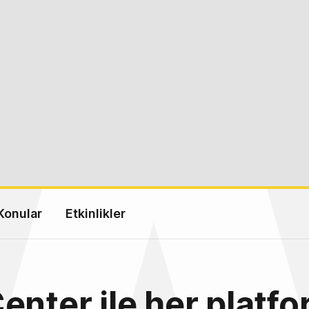
Konular
Etkinlikler
enter ile her platf