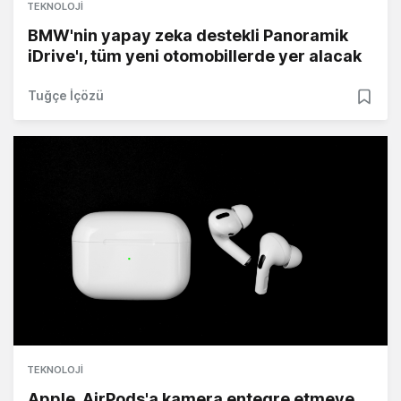
TEKNOLOJI
BMW'nin yapay zeka destekli Panoramik
iDrive'ı, tüm yeni otomobillerde yer alacak
Tuğçe İçözü
TEKNOLOJI
Apple, AirPods'a kamera entegre etmeye