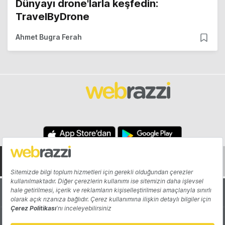
Dünyayı drone'larla keşfedin:
TravelByDrone
Ahmet Bugra Ferah
Hakkında
Yazarlar
Katkıda Bulun
Reklam