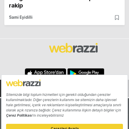
rakip
Sami Eyidilli
Hakkında
Yazarlar
Katkıda Bulun
Reklam