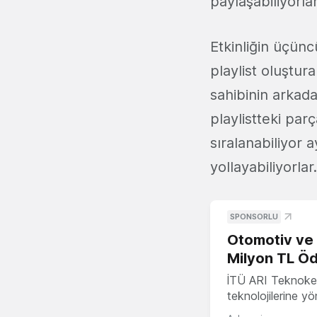
paylaşabiliyorlar
Etkinliğin üçün
playlist oluştura
sahibinin arkadaş
playlistteki par
sıralanabiliyor a
yollayabiliyorlar.
SPONSORLU
Otomotiv ve M
Milyon TL Öd
İTÜ ARI Teknokent
teknolojilerine y