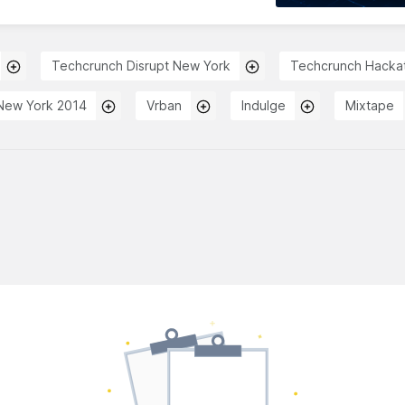
Techcrunch Disrupt New York
Techcrunch Hacka
 New York 2014
Vrban
Indulge
Mixtape