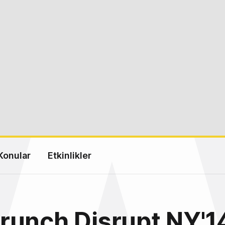
Konular
Etkinlikler
runch Disrupt NY'1