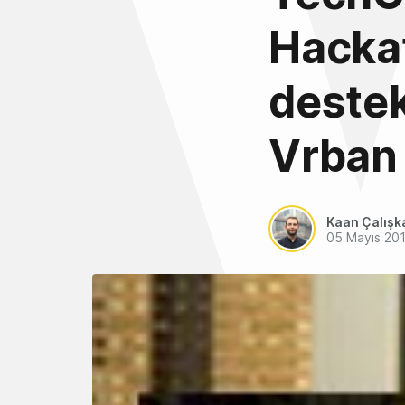
Hackat
destek
Vrban
Kaan Çalışk
05 Mayıs 20