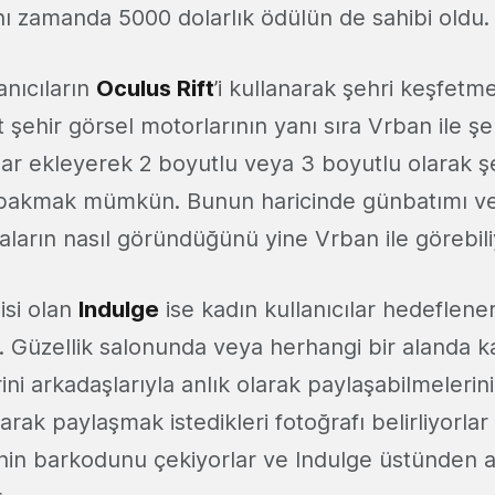
ı zamanda 5000 dolarlık ödülün de sahibi oldu.
anıcıların
Oculus Rift
’i kullanarak şehri keşfetme
 şehir görsel motorlarının yanı sıra Vrban ile şe
alar ekleyerek 2 boyutlu veya 3 boyutlu olarak 
 bakmak mümkün. Bunun haricinde günbatımı ve 
naların nasıl göründüğünü yine Vrban ile görebil
isi olan
Indulge
ise kadın kullanıcılar hedeflene
 Güzellik salonunda veya herhangi bir alanda ka
ini arkadaşlarıyla anlık olarak paylaşabilmelerini
olarak paylaşmak istedikleri fotoğrafı belirliyorla
jenin barkodunu çekiyorlar ve Indulge üstünden a