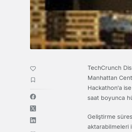
TechCrunch Disru
Manhattan Cente
Hackathon'a ise 
saat boyunca hün
Geliştirme süresi
aktarabilmeleri i