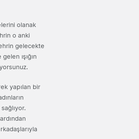
lerini olanak
hrin o anki
şehrin gelecekte
gelen ışığın
iyorsunuz.
rek yapılan bir
dınların
 sağlıyor.
r ardından
rkadaşlarıyla