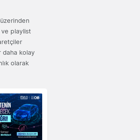
 üzerinden
 ve playlist
aretçiler
ar daha kolay
nlık olarak