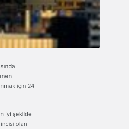
asında
lenen
zanmak için 24
n iyi şekilde
incisi olan