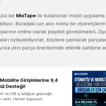
.
cüsü ise
MixTape
ile kullanıcılar mobil uygulama
biliyor. Buradaki can alıcı nokta ise ziyaretçilerin
larının online olarak playlisti görebilmeleri. Ziy
çaları oylayabiliyorlar, böylece çalınacak parçal
yrıca yeni parça önerilerinide etkinlik sahibine a
obilite Girişimlerine 9,4
ül Desteği!
 ve OİB iş birliğiyle geleceğin
ön verin. Hemen başvurun.