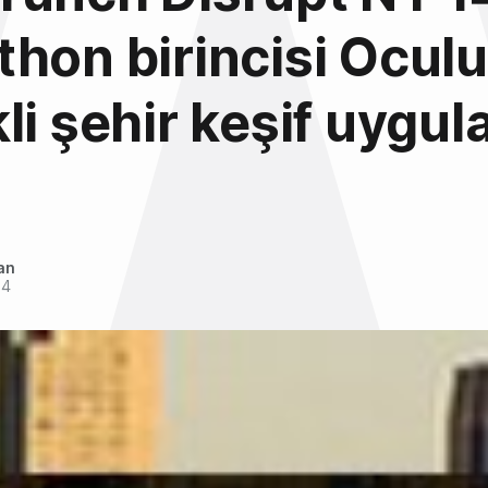
hon birincisi Oculu
li şehir keşif uygu
an
14