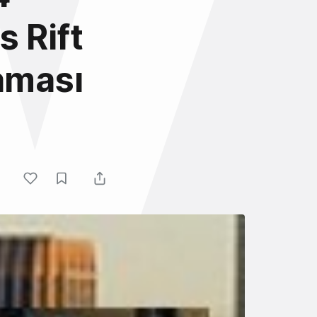
s Rift
laması