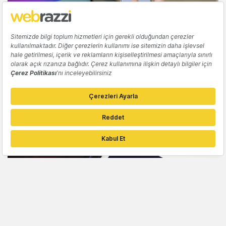
YAPAY ZEKA
Adobe'nin yapay zeka odaklı yeni araçları
ve özellikleri
Emre Tokses