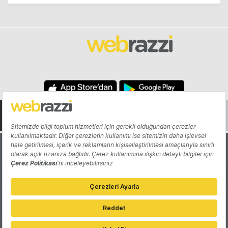
Hakkında
Yazarlar
Katkıda Bulun
Reklam
Girişiminizi Tanıtın
İletişim