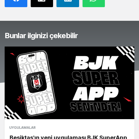
Bunlar ilginizi çekebilir
UYGULAMALAR
Beşiktaş'ın yeni uygulaması BJK SuperApp